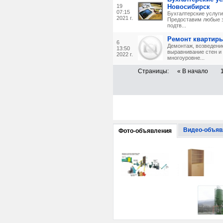
19
Новосибирск
07:15
Бухгалтерские услуги
2021 г.
Предоставим любые 
подтв...
Ремонт квартиры
6
Демонтаж, возведени
13:50
выравнивание стен и 
2022 г.
многоуровне...
Страницы:
« В начало
Видео-объяв
Фото-объявления