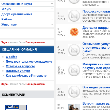
2022 г.
выравнивание стен и 
Образование и наука
многоуровн...
Услуги
Профессиональн
6
Досуг и развлечения
Мы частная бригада 
13:49
ремонту и отделке лю
2022 г.
Работа
Осуществляем рем...
Животные
Доставка пиццы
5
«Пицца Сан» с 2011 
14:11
доставку наиболее п
2022 г.
день блю...
Здесь
может быть
Ваша реклама !
Оказываем услуг
строительства, 
6
ОБЩАЯ ИНФОРМАЦИЯ
13:49
работ
2022 г.
Строительство домов 
О сайте
дома, кровля, фундам
Пользовательское соглашение
Материнский капи
Ответы на вопросы
30
покупку или стр
22:27
Платные услуги
МАТЕРИНСКИЙ КАПИ
2022 г.
СТРОИТЕЛЬСТВО ЖИ
Как заработать в Интернете
ПЕРВОНАЧАЛЬНЫЙ ВЗ
Здесь
может быть
Ваша реклама !
Все виды ремон
30
Бригада мастеров вы
18:52
квартир, домов, офис
КОММЕНТАРИИ
2021 г.
гар...
Ветеринарная в
31
Ветеринарная служба
00:27
спектр услуг на дому: