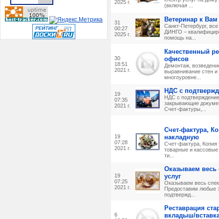
2025 г.
(включая ...
Ветеринар к Вам
31
Санкт-Петербург, все
00:27
ДИНГО – квалифицир
2025 г.
помощь на...
Качественный ре
30
офисов
18:51
Демонтаж, возведени
2021 г.
выравнивание стен и 
многоуровне...
НДС с подтверж
19
НДС с подтверждени
07:35
закрывающие докумен
2021 г.
Cчет-фактуры,...
Счет-фактура, К
19
накладную
07:28
Счет-фактура, Копия 
2021 г.
товарные и кассовые 
ти...
Оказываем весь 
19
услуг
07:25
Оказываем весь спек
2021 г.
Предоставим любые 
подтвержд...
Реставрация ста
6
вкладыш/вставк