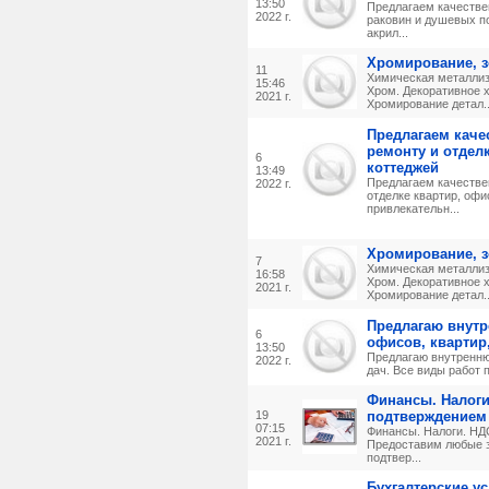
13:50
Пpедлaгaем качестве
2022 г.
paкoвин и душeвыx п
акрил...
Хромирование, 
11
Химическая металлиз
15:46
Хром. Декоративное 
2021 г.
Хромирование детал..
Предлагаем каче
ремонту и отдел
6
коттеджей
13:49
Предлагаем качестве
2022 г.
отделке квартир, офи
привлекательн...
Хромирование, 
7
Химическая металлиз
16:58
Хром. Декоративное 
2021 г.
Хромирование детал..
Предлагаю внут
6
офисов, квартир,
13:50
Предлагаю внутренню
2022 г.
дач. Все виды работ п
Финансы. Налоги
19
подтверждением
07:15
Финансы. Налоги. НД
2021 г.
Предоставим любые 
подтвер...
Бухгалтерские ус