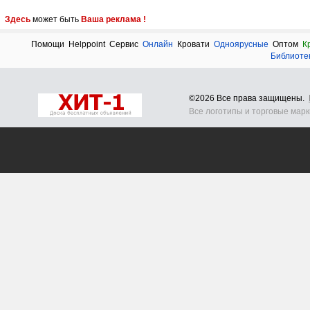
Здесь
может быть
Ваша реклама !
Помощи
Helppoint
Сервис
Онлайн
Кровати
Одноярусные
Оптом
К
Библиоте
©2026 Все права защищены.
Все логотипы и торговые мар