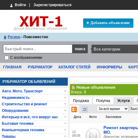
Войти
|
Зарегистрироваться
Добавить объявление
Регион
- Повсеместно
С изображениями
ГЛАВНАЯ
РУБРИКАТОР
КАТАЛОГ СТАТЕЙ
ИНФОРМЕРЫ
КАРТ
РУБРИКАТОР ОБЪЯВЛЕНИЙ
Новые объявления
Авто. Мото. Транспорт
Вчера-
3
Недвижимость
Продажа
Покупка
Услуги
Строительство и ремонт
Оборудование
Интерьер и всё, что вокруг нас
Дата
Фото
Заголовок
Бытовая техника
Ремонт квартиры
Компьютерная техника
12
МО.
08:05
Товары
Демонтаж, возведени