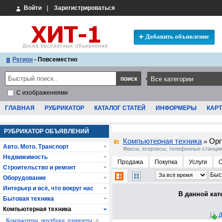
Войти
|
Зарегистрироваться
Добавить объявление
Регион
- Повсеместно
С изображениями
ГЛАВНАЯ
РУБРИКАТОР
КАТАЛОГ СТАТЕЙ
ИНФОРМЕРЫ
КАРТ
РУБРИКАТОР ОБЪЯВЛЕНИЙ
Компьютерная техника
Орг
»
Авто. Мото. Транспорт
Фвксы, ксероксы, телефонные станции
Недвижимость
Продажа
Покупка
Услуги
Строительство и ремонт
Оборудование
Интерьер и всё, что вокруг нас
В данной кат
Бытовая техника
Компьютерная техника
Д
Компьютеры, ноутбуки, планшеты
- 0