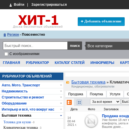
Войти
|
Зарегистрироваться
Добавить объявление
Регион
- Повсеместно
С изображениями
ГЛАВНАЯ
РУБРИКАТОР
КАТАЛОГ СТАТЕЙ
ИНФОРМЕРЫ
КАРТ
РУБРИКАТОР ОБЪЯВЛЕНИЙ
Бытовая техника
Климатич
»
Авто. Мото. Транспорт
Кондиционеры, обогреватели
Недвижимость
Продажа
Покупка
Услуги
Строительство и ремонт
Оборудование
Интерьер и всё, что вокруг нас
Дата
Фото
Заголовок
Бытовая техника
Продажа конд
14
Уже более 18 лет
00:44
Техника для кухни
- 0
комфорта, уюта и
2021 г.
Вашем доме...
Климатическая техника
- 3