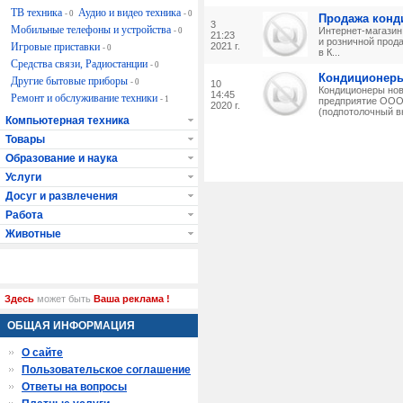
ТВ техника
Аудио и видео техника
- 0
- 0
Продажа конд
3
Мобильные телефоны и устройства
Интернет-магазин 
- 0
21:23
и розничной прод
Игровые приставки
2021 г.
- 0
в К...
Средства связи, Радиостанции
- 0
Кондиционеры
Другие бытовые приборы
- 0
10
Кондиционеры нов
14:45
Ремонт и обслуживание техники
- 1
предприятие ООО 
2020 г.
(подпотолочный вн
Компьютерная техника
Товары
Образование и наука
Услуги
Досуг и развлечения
Работа
Животные
Здесь
может быть
Ваша реклама !
ОБЩАЯ ИНФОРМАЦИЯ
О сайте
Пользовательское соглашение
Ответы на вопросы