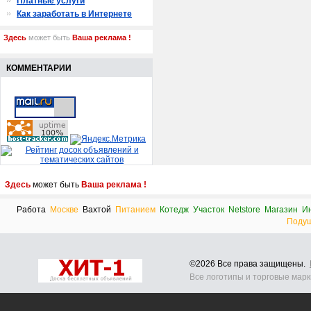
Платные услуги
Как заработать в Интернете
Здесь
может быть
Ваша реклама !
КОММЕНТАРИИ
Здесь
может быть
Ваша реклама !
Работа
Москве
Вахтой
Питанием
Котедж
Участок
Netstore
Магазин
И
Поду
©2026 Все права защищены.
Все логотипы и торговые мар