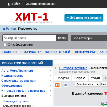
Войти
|
Зарегистрироваться
Добавить объявление
Регион
- Повсеместно
С изображениями
ГЛАВНАЯ
РУБРИКАТОР
КАТАЛОГ СТАТЕЙ
ИНФОРМЕРЫ
КАРТ
РУБРИКАТОР ОБЪЯВЛЕНИЙ
Бытовая техника
Климатич
»
Авто. Мото. Транспорт
Кондиционеры, обогреватели
Недвижимость
Продажа
Покупка
Услуги
Строительство и ремонт
Оборудование
Интерьер и всё, что вокруг нас
В данной категории
ПО
Бытовая техника
Техника для кухни
- 0
Д
Климатическая техника
- 3