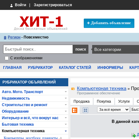
Войти
|
Зарегистрироваться
Добавить объявление
Регион
- Повсеместно
С изображениями
ГЛАВНАЯ
РУБРИКАТОР
КАТАЛОГ СТАТЕЙ
ИНФОРМЕРЫ
КАРТ
РУБРИКАТОР ОБЪЯВЛЕНИЙ
Компьютерная техника
Про
»
Авто. Мото. Транспорт
Программное обеспечение
Недвижимость
Продажа
Покупка
Услуги
Строительство и ремонт
Оборудование
Интерьер и всё, что вокруг нас
В данной кат
Бытовая техника
Компьютерная техника
Д
Компьютеры, ноутбуки, планшеты
- 0