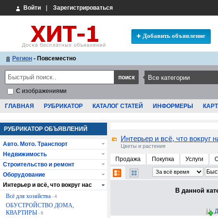
Войти
|
Зарегистрироваться
Добавить объявление
Регион
- Повсеместно
С изображениями
ГЛАВНАЯ
РУБРИКАТОР
КАТАЛОГ СТАТЕЙ
ИНФОРМЕРЫ
КАРТ
РУБРИКАТОР ОБЪЯВЛЕНИЙ
Интерьер и всё, что вокруг н
Авто. Мото. Транспорт
Цветы и растения
Недвижимость
Продажа
Покупка
Услуги
Строительство и ремонт
Оборудование
Интерьер и всё, что вокруг нас
В данной кат
Всё для хозяйства
- 4
ОБУСТРОЙСТВО ДОМА,
Д
КВАРТИРЫ
- 0