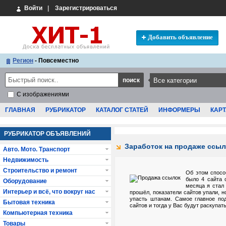
Войти
|
Зарегистрироваться
Добавить объявление
Регион
- Повсеместно
С изображениями
ГЛАВНАЯ
РУБРИКАТОР
КАТАЛОГ СТАТЕЙ
ИНФОРМЕРЫ
КАРТ
РУБРИКАТОР ОБЪЯВЛЕНИЙ
Заработок на продаже ссыл
Авто. Мото. Транспорт
Недвижимость
Строительство и ремонт
Об этом способ
было 4 сайта 
Оборудование
месяца я стал
Интерьер и всё, что вокруг нас
прошёл, показатели сайтов упали, н
упасть штанам. Самое главное под
Бытовая техника
сайтов и тогда у Вас будут раскупат
Компьютерная техника
Товары