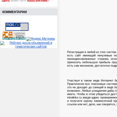
Здесь
может быть
Ваша реклама !
КОММЕНТАРИИ
Регистрация в любой из этих систем 
есть сайт имеющий ненулевые по
проиндексированных страниц осн
приносить небольшую прибыль прод
есть сам механизм, достаточно подр
Участвуя в таком виде Интернет б
Практически все поисковые систем
это не доходит до санкций в виде б
возможно. Любые ухищрения дабы ск
иметь. Чтобы в этом убедиться дост
miralinks.ru введя адрес проверяем
и получите оценку ежемесячной при
ссылок или нет, дело, как говорится,