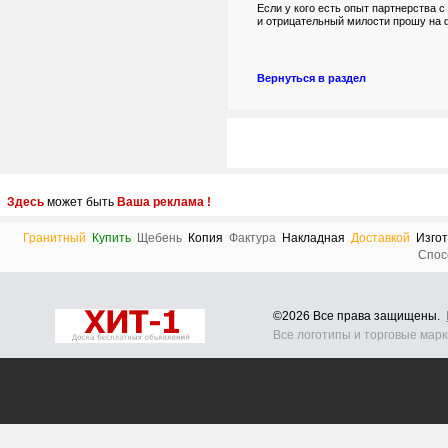
Если у кого есть опыт партнерства 
и отрицательный милости прошу на 
Вернуться в раздел
Здесь
может быть
Ваша реклама !
Гранитный
Купить
Щебень
Копия
Фактура
Накладная
Доставкой
Изго
Спос
©2026 Все права защищены.
Все логотипы и торговые мар