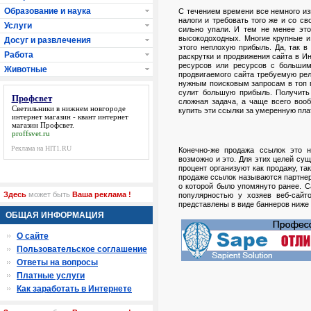
Образование и наука
С течением времени все немного из
налоги и требовать того же и со с
Услуги
сильно упали. И тем не менее это
высокодоходных. Многие крупные и
Досуг и развлечения
этого неплохую прибыль. Да, так в
Работа
раскрутки и продвижения сайта в И
ресурсов или ресурсов с больши
Животные
продвигаемого сайта требуемую рел
нужным поисковым запросам в топ по
сулит большую прибыль. Получить
Профсвет
сложная задача, а чаще всего воо
Светильники в нижнем новгороде
купить эти ссылки за умеренную пла
интернет магазин - квант интернет
магазин
Профсвет
.
proffsvet.ru
Реклама на HIT1.RU
Конечно-же продажа ссылок это н
возможно и это. Для этих целей су
процент организуют как продажу, та
продаже ссылок называются партнер
о которой было упомянуто ранее. 
Здесь
может быть
Ваша реклама !
популярностью у хозяев веб-сайто
представлены в виде баннеров ниже 
ОБЩАЯ ИНФОРМАЦИЯ
О сайте
Пользовательское соглашение
Ответы на вопросы
Платные услуги
Как заработать в Интернете