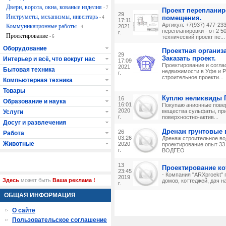
Двери, ворота, окна, кованые изделия
- 7
Проект перепланир
29
Инструметы, механизмы, инвентарь
помещения.
- 4
17:11
Артикул: +7(937) 477-23
Коммуникационные работы
2021
- 4
перепланировки - от 2 5
г.
Проектирование
- 6
технический проект пе...
Оборудование
Проектная организа
29
Заказать проект.
Интерьер и всё, что вокруг нас
17:09
Проектирование и согла
2021
Бытовая техника
недвижимости в Уфе и Р
г.
строительное проекти...
Компьютерная техника
Товары
Куплю неликвиды 
16
Образование и наука
16:01
Покупаю анионные пове
2020
вещества сульфаты, пр
Услуги
г.
поверхностно-актив...
Досуг и развлечения
Дренаж грунтовые
26
Работа
03:26
Дренаж строительное в
Животные
2020
проектирование опыт 33
г.
ВОДГЕО
13
Проектирование ко
23:45
- Компания "ARXproekt" 
2019
Здесь
может быть
Ваша реклама !
домов, коттеджей, дач на
г.
ОБЩАЯ ИНФОРМАЦИЯ
О сайте
Пользовательское соглашение