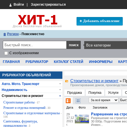
Войти
|
Зарегистрироваться
Добавить объявление
Регион
- Повсеместно
С изображениями
ГЛАВНАЯ
РУБРИКАТОР
КАТАЛОГ СТАТЕЙ
ИНФОРМЕРЫ
КАРТ
РУБРИКАТОР ОБЪЯВЛЕНИЙ
Строительство и ремонт
П
»
Авто. Мото. Транспорт
Проектирование домов, производствен
Недвижимость
Продажа
Покупка
Услуги
Строительство и ремонт
Строительные работы
- 17
Ремонт и отделка помещений
Дата
Фото
Заголовок
- 33
Строительные и отделочные материалы
-
Разрешение на стр
29
116
17:12
Разрешение на строитель
Сантехника, фурнитура,
2021
30 000р. Подготовим ве
г.
Инжен...
принадлежности
- 3