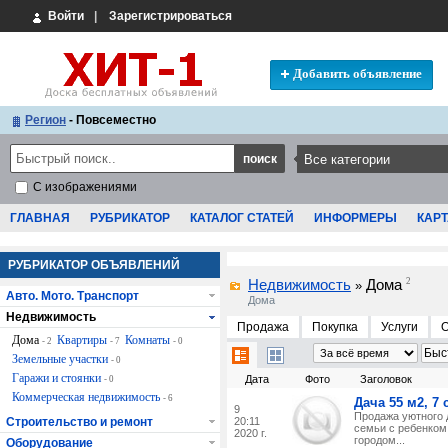
Войти
|
Зарегистрироваться
Добавить объявление
Регион
- Повсеместно
С изображениями
ГЛАВНАЯ
РУБРИКАТОР
КАТАЛОГ СТАТЕЙ
ИНФОРМЕРЫ
КАРТ
РУБРИКАТОР ОБЪЯВЛЕНИЙ
Недвижимость
Дома
2
»
Авто. Мото. Транспорт
Дома
Недвижимость
Продажа
Покупка
Услуги
Дома
Квартиры
Комнаты
- 2
- 7
- 0
Земельные участки
- 0
Гаражи и стоянки
Дата
Фото
Заголовок
- 0
Коммерческая недвижимость
- 6
Дача 55 м2, 7
9
Продажа уютного 
Строительство и ремонт
20:11
семьи с ребенком,
2020 г.
городом...
Оборудование