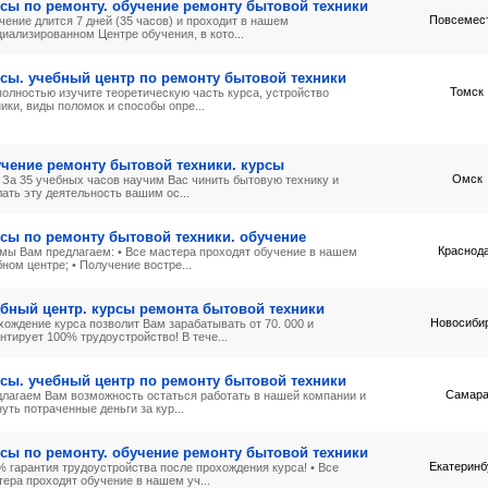
сы по ремонту. обучение ремонту бытовой техники
Повсемес
чение длится 7 дней (35 часов) и проходит в нашем
иализированном Центре обучения, в кото...
сы. учебный центр по ремонту бытовой техники
Томск
полностью изучите теоретическую часть курса, устройство
ики, виды поломок и способы опре...
чение ремонту бытовой техники. курсы
Омск
! ! За 35 учебных часов научим Вас чинить бытовую технику и
ать эту деятельность вашим ос...
сы по ремонту бытовой техники. обучение
Краснод
 мы Вам предлагаем: • Все мастера проходят обучение в нашем
ном центре; • Получение востре...
бный центр. курсы ремонта бытовой техники
Новосиби
хождение курса позволит Вам зарабатывать от 70. 000 и
нтирует 100% трудоустройство! В тече...
сы. учебный центр по ремонту бытовой техники
Самар
длагаем Вам возможность остаться работать в нашей компании и
уть потраченные деньги за кур...
сы по ремонту. обучение ремонту бытовой техники
Екатеринб
% гарантия трудоустройства после прохождения курса! • Все
тера проходят обучение в нашем уч...