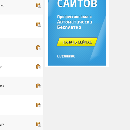
тно
ар
рск
а
ург