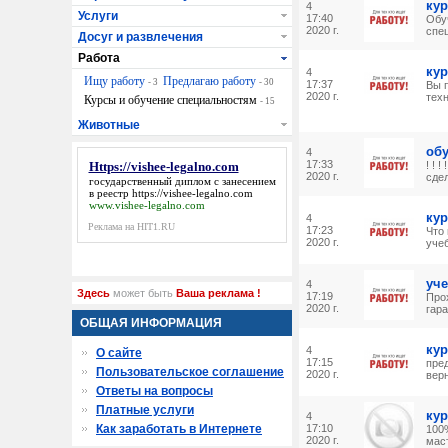
кур
4
Услуги
17:40
Обу
2020 г.
спец
Досуг и развлечения
Работа
кур
4
Ищу работу
Предлагаю работу
- 3
- 30
17:37
Вы 
2020 г.
техн
Курсы и обучение специальностям
- 15
Животные
обу
4
17:33
Https://vishee-legalno.com
! ! 
2020 г.
сдел
государственный диплом с занесением
в реестр
https://vishee-legalno.com
www.vishee-legalno.com
кур
4
Реклама на HIT1.RU
17:23
Что
2020 г.
учеб
уче
4
Здесь
может быть
Ваша реклама !
17:19
Про
2020 г.
гара
ОБЩАЯ ИНФОРМАЦИЯ
кур
4
О сайте
17:15
пре
Пользовательское соглашение
2020 г.
верн
Ответы на вопросы
Платные услуги
кур
4
Как заработать в Интернете
17:10
100
2020 г.
мас