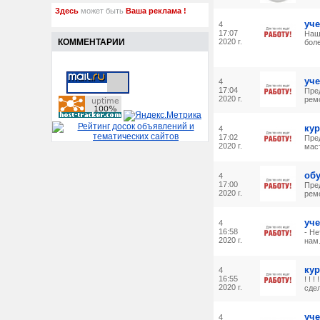
Здесь
может быть
Ваша реклама !
уче
4
17:07
Наш
КОММЕНТАРИИ
2020 г.
бол
уче
4
17:04
Пре
2020 г.
ремо
кур
4
17:02
Пре
2020 г.
маст
обу
4
17:00
Пре
2020 г.
ремо
уче
4
16:58
- Не
2020 г.
нам.
кур
4
16:55
! ! 
2020 г.
сдел
уче
4