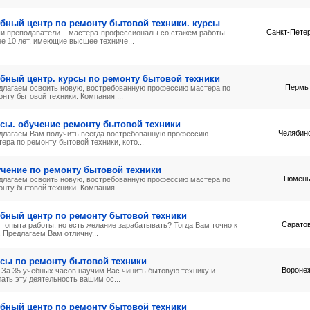
бный центр по ремонту бытовой техники. курсы
Санкт-Пете
и преподаватели – мастера-профессионалы со стажем работы
ее 10 лет, имеющие высшее техниче...
бный центр. курсы по ремонту бытовой техники
Пермь
длагаем освоить новую, востребованную профессию мастера по
нту бытовой техники. Компания ...
сы. обучение ремонту бытовой техники
Челябин
длагаем Вам получить всегда востребованную профессию
ера по ремонту бытовой техники, кото...
чение по ремонту бытовой техники
Тюмен
длагаем освоить новую, востребованную профессию мастера по
нту бытовой техники. Компания ...
бный центр по ремонту бытовой техники
Сарато
т опыта работы, но есть желание зарабатывать? Тогда Вам точно к
 Предлагаем Вам отличну...
сы по ремонту бытовой техники
Вороне
! ! За 35 учебных часов научим Вас чинить бытовую технику и
ать эту деятельность вашим ос...
бный центр по ремонту бытовой техники