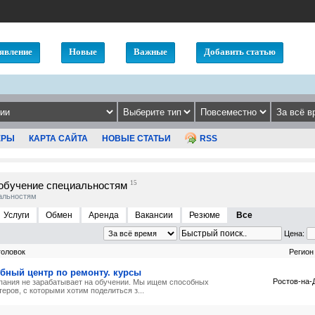
явление
Новые
Важные
Добавить статью
ЕРЫ
КАРТА САЙТА
НОВЫЕ СТАТЬИ
RSS
обучение специальностям
15
альностям
Услуги
Обмен
Аренда
Вакансии
Резюме
Все
Цена:
головок
Регион
бный центр по ремонту. курсы
Ростов-на-
пания не зарабатывает на обучении. Мы ищем способных
еров, с которыми хотим поделиться з...