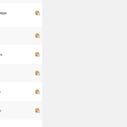
рбург
ск
ь
в
ж