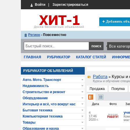
Войти
|
Зарегистрироваться
Добавить объ
Регион
- Повсеместно
ГЛАВНАЯ
РУБРИКАТОР
КАТАЛОГ СТАТЕЙ
ИНФОРМ
РУБРИКАТОР ОБЪЯВЛЕНИЙ
Работа
Курсы и 
»
Авто. Мото. Транспорт
Курсы и обучение специ
Недвижимость
Продажа
Покупка
Строительство и ремонт
Оборудование
Интерьер и всё, что вокруг нас
Дата
Фото
За
Бытовая техника
уче
4
Компьютерная техника
17:46
Ком
2020 г.
маст
Товары
Образование и наука