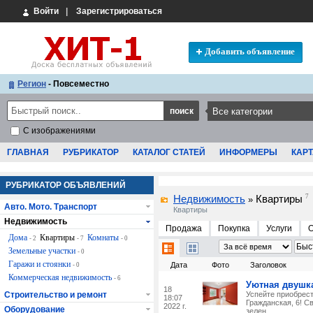
Войти
|
Зарегистрироваться
Добавить объявление
Регион
- Повсеместно
С изображениями
ГЛАВНАЯ
РУБРИКАТОР
КАТАЛОГ СТАТЕЙ
ИНФОРМЕРЫ
КАРТ
РУБРИКАТОР ОБЪЯВЛЕНИЙ
Недвижимость
Квартиры
7
»
Авто. Мото. Транспорт
Квартиры
Недвижимость
Продажа
Покупка
Услуги
Дома
Квартиры
Комнаты
- 2
- 7
- 0
Земельные участки
- 0
Гаражи и стоянки
Дата
Фото
Заголовок
- 0
Коммерческая недвижимость
- 6
Уютная двушка
18
Строительство и ремонт
Успейте приобрес
18:07
Гражданская, 6! С
2022 г.
Оборудование
зелен...