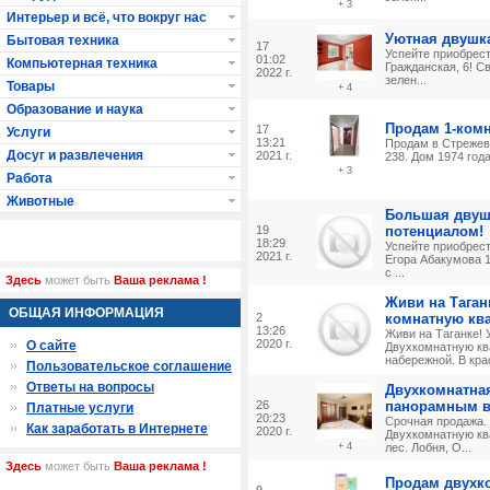
+ 3
Интерьер и всё, что вокруг нас
Уютная двушка
Бытовая техника
17
Успейте приобрес
01:02
Компьютерная техника
Гражданская, 6! С
2022 г.
зелен...
Товары
+ 4
Образование и наука
Продам 1-комн
17
Услуги
13:21
Продам в Стрежево
Досуг и развлечения
2021 г.
238. Дом 1974 года
+ 3
Работа
Животные
Большая двуш
19
потенциалом!
18:29
Успейте приобрест
2021 г.
Егора Абакумова 1
с ...
Здесь
может быть
Ваша реклама !
Живи на Таган
ОБЩАЯ ИНФОРМАЦИЯ
2
комнатную кв
13:26
Живи на Таганке! 
2020 г.
О сайте
Двухкомнатную кв
набережной. В крас
Пользовательское соглашение
Ответы на вопросы
Двухкомнатная
26
панорамным в
Платные услуги
20:23
Срочная продажа.
Как заработать в Интернете
2020 г.
Двухкомнатную кв
+ 4
лес. Лобня, О...
Здесь
может быть
Ваша реклама !
Продам двухк