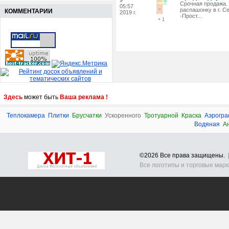
9
Срочная продажа.
05:57
распашонку в г. С
КОММЕНТАРИИ
2019 г.
-Прост...
+ 1
Здесь
может быть
Ваша реклама !
Теплокамера
Плитки
Брусчатки
Ускоренного
Тротуарной
Краска
Аэрогр
Водяная
А
©2026 Все права защищены.
Все логотипы и торговые мар