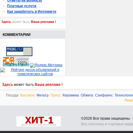
Ответы на вопросы
Платные услуги
Как заработать в Интернете
Здесь
может быть
Ваша реклама !
КОММЕНТАРИИ
Здесь
может быть
Ваша реклама !
Посуда
Высокое
Фильтр
Пресс
Керамика
Обжига
Санфаянс
Технологи
Ремо
©2026 Все права защищены.
Все логотипы и торговые мар