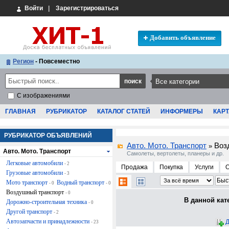
Войти
|
Зарегистрироваться
Добавить объявление
Регион
- Повсеместно
С изображениями
ГЛАВНАЯ
РУБРИКАТОР
КАТАЛОГ СТАТЕЙ
ИНФОРМЕРЫ
КАРТ
РУБРИКАТОР ОБЪЯВЛЕНИЙ
Авто. Мото. Транспорт
Воз
»
Авто. Мото. Транспорт
Самолеты, вертолеты, планеры и др.
Легковые автомобили
- 2
Продажа
Покупка
Услуги
Грузовые автомобили
- 3
Мото транспорт
Водный транспорт
- 0
- 0
Воздушный транспорт
- 0
В данной кат
Дорожно-строительная техника
- 0
Другой транспорт
- 2
Автозапчасти и принадлежности
Д
- 23