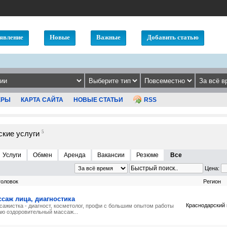
явление
Новые
Важные
Добавить статью
ЕРЫ
КАРТА САЙТА
НОВЫЕ СТАТЬИ
RSS
кие услуги
5
Услуги
Обмен
Аренда
Вакансии
Резюме
Все
Цена:
головок
Регион
саж лица, диагностика
Краснодарский 
сажистка - диагност, косметолог, профи с большим опытом работы
аю оздоровительный массаж...