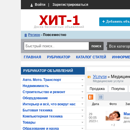
Войти
|
Зарегистрироваться
Добавить объ
Регион
- Повсеместно
ГЛАВНАЯ
РУБРИКАТОР
КАТАЛОГ СТАТЕЙ
ИНФОРМ
РУБРИКАТОР ОБЪЯВЛЕНИЙ
Услуги
Медицинс
»
Авто. Мото. Транспорт
Медицинские услуги
Недвижимость
Продажа
Покупка
Строительство и ремонт
Оборудование
Интерьер и всё, что вокруг нас
Дата
Фото
За
Бытовая техника
Мас
29
Компьютерная техника
00:05
Мас
2023 г.
дел
Товары
+ 2
Образование и наука