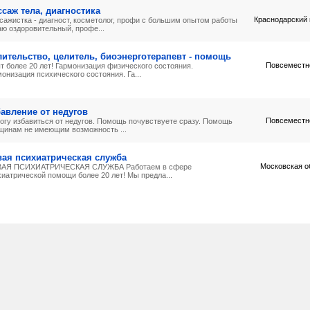
саж тела, диагностика
Краснодарский 
сажистка - диагност, косметолог, профи с большим опытом работы
аю оздоровительный, профе...
ительство, целитель, биоэнерготерапевт - помощь
Повсеместн
т более 20 лет! Гармонизация физического состояния.
онизация психического состояния. Га...
авление от недугов
Повсеместн
огу избавиться от недугов. Помощь почувствуете сразу. Помощь
щинам не имеющим возможность ...
ая психиатрическая служба
Московская о
АЯ ПСИХИАТРИЧЕСКАЯ СЛУЖБА Работаем в сфере
хиатрической помощи более 20 лет! Мы предла...