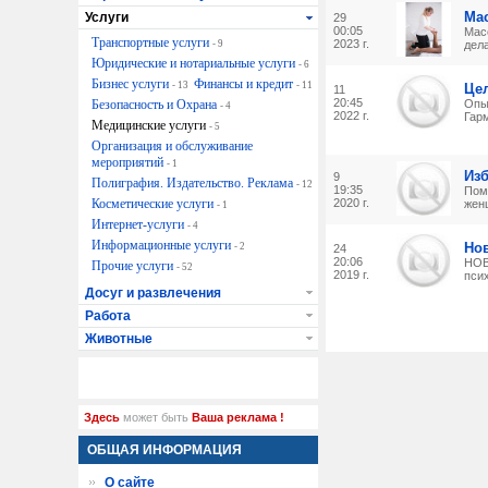
Мас
Услуги
29
00:05
Мас
Транспортные услуги
2023 г.
- 9
дел
Юридические и нотариальные услуги
- 6
Бизнес услуги
Финансы и кредит
- 13
- 11
Цел
11
20:45
Безопасность и Охрана
Опы
- 4
2022 г.
Гарм
Медицинские услуги
- 5
Организация и обслуживание
мероприятий
- 1
Изб
9
Полиграфия. Издательство. Реклама
- 12
19:35
Пом
Косметические услуги
2020 г.
жен
- 1
Интернет-услуги
- 4
Информационные услуги
Нов
- 2
24
20:06
НОВ
Прочие услуги
- 52
2019 г.
пси
Досуг и развлечения
Работа
Животные
Здесь
может быть
Ваша реклама !
ОБЩАЯ ИНФОРМАЦИЯ
О сайте