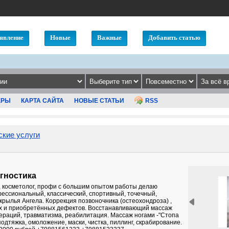
явление
Новые
Важные
Добавить статью
ЕРЫ
КАРТА САЙТА
НОВЫЕ СТАТЬИ
RSS
кие услуги
агностика
т, косметолог, профи с большим опытом работы делаю
ессиональный, классический, спортивный, точечный,
крылья Ангела. Коррекция позвоночника (остеохондроза) ,
х и приобретённых дефектов. Восстанавливающий массаж
пераций, травматизма, реабилитация. Массаж ногами -"Стопа
подтяжка, омоложение, маски, чистка, пиллинг, скрабирование.