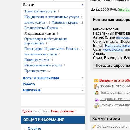
Ольга, Сочи. 60 минут
Услуги
Цена:
2000 Руб.
(
usd
eu
Транспортные услуги
- 9
Юридические и нотариальные услуги
- 6
Контактная инфор
Бизнес услуги
Финансы и кредит
- 13
- 11
Безопасность и Охрана
- 4
Регион:
Россия
Медицинские услуги
Населенный пункт:
Кр
- 5
Автор:
Ольга
(Поискать
Организация и обслуживание
Сочи, Бытха, ул. Вор
мероприятий
- 1
E-mail:
Написать пись
Полиграфия. Издательство. Реклама
- 12
Сайт:
www.vk.com
Пере
Адрес:
Косметические услуги
- 1
Интернет-услуги
- 4
Информационные услуги
- 2
Прочие услуги
- 52
Досуг и развлечения
Выделить это об
Работа
Добавить это объ
Животные
Пожаловаться на
Отправить объявл
Открыть страницу
Здесь
может быть
Ваша реклама !
Комментарии
ОБЩАЯ ИНФОРМАЦИЯ
Оставить своё мне
О сайте