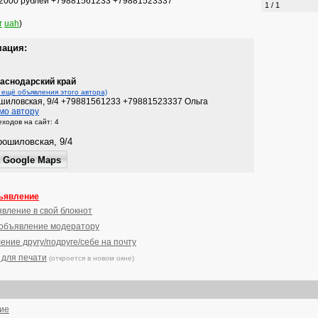
 - 2000 рублей +79881561233 +79881523337
1 / 1
r
uah
)
мация:
аснодарский край
 ещё объявления этого автора)
ошиловская, 9/4 +79881561233 +79881523337 Ольга
мо автору
ходов на сайт: 4
ъявление
явление в свой блокнот
 объявление модератору
ение другу/подруге/себе на почту
 для печати
(откроется в новом окне)
ние