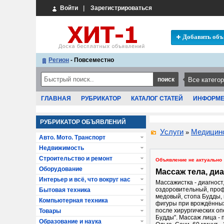
Войти
|
Зарегистрироваться
Добавить объ
Регион
- Повсеместно
ГЛАВНАЯ
РУБРИКАТОР
КАТАЛОГ СТАТЕЙ
ИНФОРМ
РУБРИКАТОР ОБЪЯВЛЕНИЙ
Услуги
Медицинс
»
Авто. Мото. Транспорт
Недвижимость
Строительство и ремонт
Объявление не актуально
Оборудование
Массаж тела, ди
Интерьер и всё, что вокруг нас
Массажистка - диагнос
оздоровительный, проф
Бытовая техника
медовый, стопа Будды, 
Компьютерная техника
фигуры при врождённы
после хирургических о
Товары
Будды". Массаж лица - 
Образование и наука