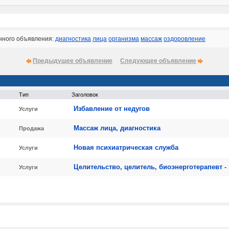
нного объявления:
диагностика
лица
организма
массаж
оздоровление
Предыдущее объявление
Следующее объявление
Тип
Заголовок
Избавление от недугов
Услуги
Массаж лица, диагностика
Продажа
Новая психиатрическая служба
Услуги
Целительство, целитель, биоэнерготерапевт 
Услуги