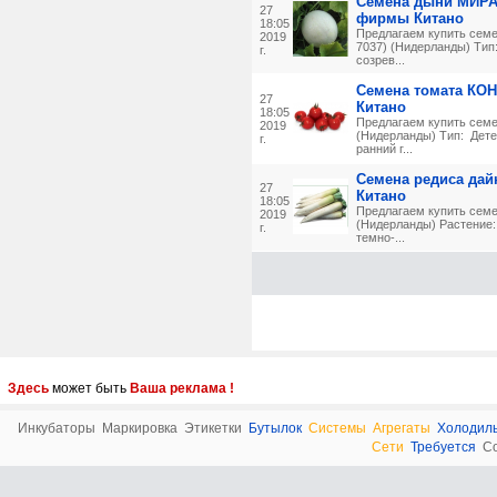
Семена дыни МИРА 
27
фирмы Китано
18:05
Предлагаем купить семе
2019
7037) (Нидерланды) Тип
г.
cозрев...
Семена томата КО
27
Китано
18:05
Предлагаем купить сем
2019
(Нидерланды) Тип: Дет
г.
ранний г...
Семена редиса да
27
Китано
18:05
Предлагаем купить сем
2019
(Нидерланды) Растение:
г.
темно-...
Здесь
может быть
Ваша реклама !
Инкубаторы
Маркировка
Этикетки
Бутылок
Системы
Агрегаты
Холодил
Сети
Требуется
С