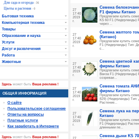
Для сада и огорода
- 36
Семена белокочанн
Цветы и растения
- 0
27
F1 фирмы Китано
17:40
Бытовая техника
Предлагаем купить семе
2019
KS 60 F1 (Нидерланды) 
г.
Компьютерная техника
через ...
Товары
Семена желтого том
27
Образование и наука
(Китано)
17:40
Предлагаем купить cеме
Услуги
2019
F1 (Нидерланды) Тип: Д
г.
Досуг и развлечения
с...
Работа
Семена цветной ка
Животные
27
фирмы Китано
17:40
Предлагаем купить семе
2019
Ванза F1 (Нидерланды) Р
г.
созревае...
Здесь
может быть
Ваша реклама !
Семена томата АНИТ
27
фирмы Китано
17:40
ОБЩАЯ ИНФОРМАЦИЯ
Предлагаем купить сем
2019
829) (Нидерланды) Тип:
г.
О сайте
Растение...
Пользовательское соглашение
Семена лука на пе
27
Ответы на вопросы
Китано
17:40
Предлагаем купить семе
Платные услуги
2019
F1 (Нидерланды) Растен
г.
Как заработать в Интернете
длинными пе...
Семена дыни KS 7
Здесь
может быть
Ваша реклама !
27