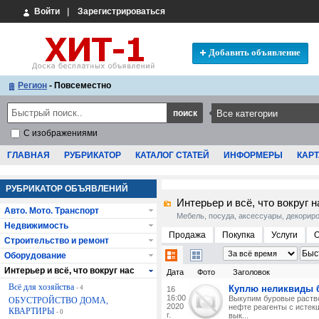
Войти
|
Зарегистрироваться
Добавить объявление
Регион
- Повсеместно
С изображениями
ГЛАВНАЯ
РУБРИКАТОР
КАТАЛОГ СТАТЕЙ
ИНФОРМЕРЫ
КАРТ
РУБРИКАТОР ОБЪЯВЛЕНИЙ
Интерьер и всё, что вокруг н
Авто. Мото. Транспорт
Мебель, посуда, аксессуары, декориро
Недвижимость
Продажа
Покупка
Услуги
Строительство и ремонт
Оборудование
Интерьер и всё, что вокруг нас
Дата
Фото
Заголовок
Всё для хозяйства
Куплю неликвиды 
- 4
16
16:00
Выкупим буровые раство
ОБУСТРОЙСТВО ДОМА,
2020
нефте реагенты с истек
КВАРТИРЫ
- 0
г.
вык...