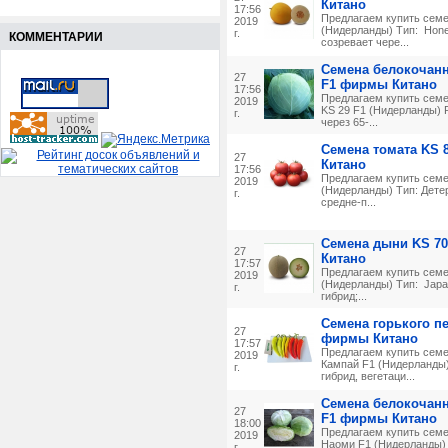
Китано
17:56
Предлагаем купить семе
2019
(Нидерланды) Тип: Hon
г.
КОММЕНТАРИИ
созревает чере...
Семена белокочанн
27
F1 фирмы Китано
17:56
Предлагаем купить семе
2019
KS 29 F1 (Нидерланды) 
г.
через 65-...
Семена томата KS 
27
Китано
17:56
Предлагаем купить семе
2019
(Нидерланды) Тип: Дете
г.
средне-п...
Семена дыни KS 7
27
Китано
17:57
Предлагаем купить семе
2019
(Нидерланды) Тип: Japa
г.
гибрид;...
Семена горького п
27
фирмы Китано
17:57
Предлагаем купить семе
2019
Кампай F1 (Нидерланды)
г.
гибрид, вегетаци...
Семена белокочан
27
F1 фирмы Китано
18:00
Предлагаем купить семе
2019
Наоми F1 (Нидерланды) 
г.