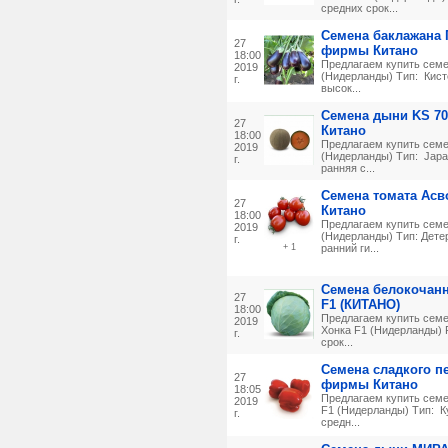
средних срок...
Семена баклажана П
27
фирмы Китано
18:00
Предлагаем купить семе
2019
(Нидерланды) Тип: Кист
г.
высок...
Семена дыни KS 7
27
Китано
18:00
Предлагаем купить семе
2019
(Нидерланды) Тип: Japa
г.
ранняя с...
Семена томата Ас
27
Китано
18:00
Предлагаем купить cеме
2019
(Нидерланды) Тип: Дете
г.
+ 1
ранний ги...
Семена белокочанн
27
F1 (КИТАНО)
18:00
Предлагаем купить семе
2019
Хонка F1 (Нидерланды) 
г.
срок...
Семена сладкого пе
27
фирмы Китано
18:05
Предлагаем купить семе
2019
F1 (Нидерланды) Тип: К
г.
средн...