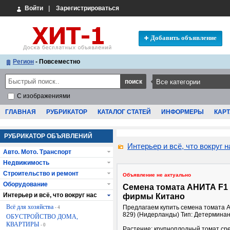
Войти
|
Зарегистрироваться
Добавить объявление
Регион
- Повсеместно
С изображениями
ГЛАВНАЯ
РУБРИКАТОР
КАТАЛОГ СТАТЕЙ
ИНФОРМЕРЫ
КАРТ
РУБРИКАТОР ОБЪЯВЛЕНИЙ
Интерьер и всё, что вокруг н
Авто. Мото. Транспорт
Недвижимость
Строительство и ремонт
Объявление не актуально
Оборудование
Семена томата АНИТА F1 
Интерьер и всё, что вокруг нас
фирмы Китано
Всё для хозяйства
Предлагаем купить семена томата 
- 4
829) (Нидерланды) Тип: Детермина
ОБУСТРОЙСТВО ДОМА,
КВАРТИРЫ
- 0
Растение: крупноплодный томат ср