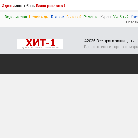
Здесь
может быть
Ваша реклама !
Водоочистки
Неликвиды
Техники
Бытовой
Ремонта
Курсы
Учебный
Кас
Остат
©2026 Все права защищены.
Все логотипы и торговые мар