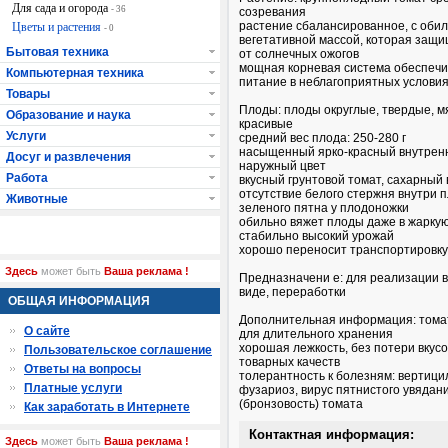
Для сада и огорода
- 36
созревания
растение сбалансированное, с оби
Цветы и растения
- 0
вегетативной массой, которая защ
Бытовая техника
от солнечных ожогов
мощная корневая система обеспечи
Компьютерная техника
питание в неблагоприятных услови
Товары
Плоды: плоды округлые, твердые, м
Образование и наука
красивые
Услуги
средний вес плода: 250-280 г
насыщенный ярко-красный внутрен
Досуг и развлечения
наружный цвет
Работа
вкусный грунтовой томат, сахарный 
отсутствие белого стержня внутри 
Животные
зеленого пятна у плодоножки
обильно вяжет плоды даже в жаркую
стабильно высокий урожай
хорошо переносит транспортировку
Здесь
может быть
Ваша реклама !
Предназначени е: для реализации 
виде, переработки
ОБЩАЯ ИНФОРМАЦИЯ
Дополнительная информация: тома
О сайте
для длительного хранения
хорошая лежкость, без потери вкус
Пользовательское соглашение
товарных качеств
Ответы на вопросы
толерантность к болезням: вертици
Платные услуги
фузариоз, вирус пятнистого увядан
(бронзовость) томата
Как заработать в Интернете
Контактная информация:
Здесь
может быть
Ваша реклама !