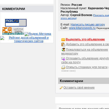
Регион:
Россия
Населенный пункт:
Карачаево-Че
КОММЕНТАРИИ
Республика
Автор:
Сергей Волков
(Поискать ещ
этого автора)
E-mail:
Написать письмо автору
Сайт:
www.kitanoseeds.ru
Переходов
Выделить это объявление
Добавить это объявление в св
Пожаловаться на объявление
модератору
Отправить объявление другу/п
себе на почту
Открыть страницу для печати
новом окне)
Комментарии
Оставить своё мнение