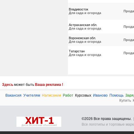
Владивосток
Прода
Для сада и огорода
Астраханская обл.
Прода
Для сада и огорода
Воронежская обл.
Прода
Для сада и огорода
Татарстан
Прода
Для сада и огорода
Здесь
может быть
Ваша реклама !
Вакансия
Учителям
Написании
Работ
Курсовых
Иваново
Помощь
Заря
Купить
©2026 Все права защищены.
Все логотипы и торговые мар