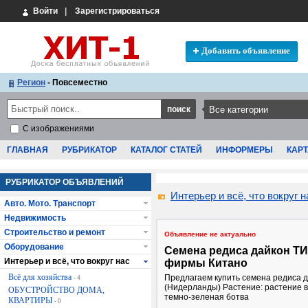
Войти
|
Зарегистрироваться
Добавить объявление
Регион
- Повсеместно
С изображениями
ГЛАВНАЯ
РУБРИКАТОР
КАТАЛОГ СТАТЕЙ
ИНФОРМЕРЫ
КАРТ
РУБРИКАТОР ОБЪЯВЛЕНИЙ
Интерьер и всё, что вокруг н
Авто. Мото. Транспорт
Недвижимость
Строительство и ремонт
Объявление не актуально
Оборудование
Семена редиса дайкон Т
Интерьер и всё, что вокруг нас
фирмы Китано
Всё для хозяйства
Предлагаем купить семена редиса 
- 4
(Нидерланды) Растение: растение 
ОБУСТРОЙСТВО ДОМА,
темно-зеленая ботва
КВАРТИРЫ
- 0