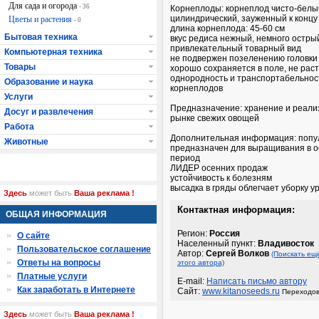
Для сада и огорода
- 36
Корнеплоды: корнеплод чисто-белы
цилиндрический, зауженный к концу
Цветы и растения
- 0
длина корнеплода: 45-60 см
Бытовая техника
вкус редиса нежный, немного остры
привлекательный товарный вид
Компьютерная техника
не подвержен позеленению головки
Товары
хорошо сохраняется в поле, не рас
однородность и транспортабельнос
Образование и наука
корнеплодов
Услуги
Предназначение: хранение и реали
Досуг и развлечения
рынке свежих овощей
Работа
Дополнительная информация: попу
Животные
предназначен для выращивания в 
период
ЛИДЕР осенних продаж
устойчивость к болезням
высадка в гряды облегчает уборку у
Здесь
может быть
Ваша реклама !
Контактная информация:
ОБЩАЯ ИНФОРМАЦИЯ
Регион:
Россия
О сайте
Населенный пункт:
Владивосток
Пользовательское соглашение
Автор:
Сергей Волков
(Поискать ещ
Ответы на вопросы
этого автора)
Платные услуги
E-mail:
Написать письмо автору
Как заработать в Интернете
Сайт:
www.kitanoseeds.ru
Переходов
Здесь
может быть
Ваша реклама !