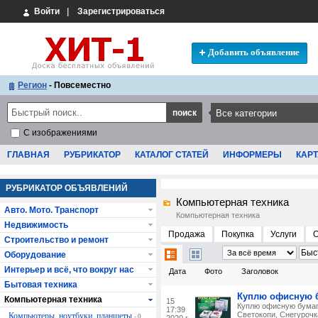
Войти
|
Зарегистрироваться
Добавить объявление
Регион
- Повсеместно
С изображениями
ГЛАВНАЯ
РУБРИКАТОР
КАТАЛОГ СТАТЕЙ
ИНФОРМЕРЫ
КАРТ
РУБРИКАТОР ОБЪЯВЛЕНИЙ
Компьютерная техника
Авто. Мото. Транспорт
Компьютерная техника
Недвижимость
Продажа
Покупка
Услуги
Строительство и ремонт
Оборудование
Интерьер и всё, что вокруг нас
Дата
Фото
Заголовок
Бытовая техника
Куплю офисную б
Компьютерная техника
15
Куплю офисную бумаг
17:39
Светокопи, Снегурочк
Компьютеры, ноутбуки, планшеты
- 0