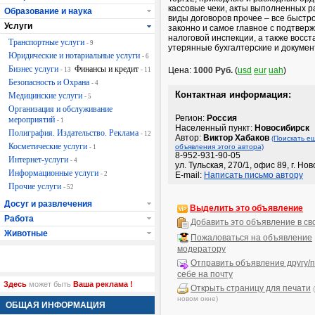
кассовые чеки, акты выполненных ра
Образование и наука
виды договоров прочее – все быстро
Услуги
законно и самое главное с подтвер
налоговой инспекции, а также восс
Транспортные услуги
- 9
утерянные бухгалтерские и докумен
Юридические и нотариальные услуги
- 6
Бизнес услуги
Финансы и кредит
Цена:
1000 Руб.
(
usd
eur
uah
)
- 13
- 11
Безопасность и Охрана
- 4
Контактная информация:
Медицинские услуги
- 5
Организация и обслуживание
Регион:
Россия
мероприятий
- 1
Населенный пункт:
Новосибирск
Полиграфия. Издательство. Реклама
- 12
Автор:
Виктор Хабаков
(Поискать е
Косметические услуги
объявления этого автора)
- 1
8-952-931-90-05
Интернет-услуги
- 4
ул. Тульская, 270/1, офис 89, г. Но
Информационные услуги
- 2
E-mail:
Написать письмо автору
Прочие услуги
- 52
Досуг и развлечения
Выделить это объявление
Работа
Добавить это объявление в св
Животные
Пожаловаться на объявление
модератору
Отправить объявление другу/п
себе на почту
Здесь
может быть
Ваша реклама !
Открыть страницу для печати
новом окне)
ОБЩАЯ ИНФОРМАЦИЯ