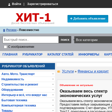
Войти
|
Зарегистрироваться
Добавить объявление
Регион
- Повсеместно
С изображениями
ГЛАВНАЯ
РУБРИКАТОР
КАТАЛОГ СТАТЕЙ
ИНФОРМЕРЫ
КАРТ
РУБРИКАТОР ОБЪЯВЛЕНИЙ
Услуги
Финансы и кредит
»
Авто. Мото. Транспорт
Недвижимость
Строительство и ремонт
Объявление не актуально
Оборудование
Оказываем весь спектр
Интерьер и всё, что вокруг нас
экономических услуг
Бытовая техника
Оказываем весь спектр экономически
Предоставим любые закрывающие д
Компьютерная техника
подтверждением. Cчет-фактуры, УП
Товары
Торг12, приходные и расходные орд