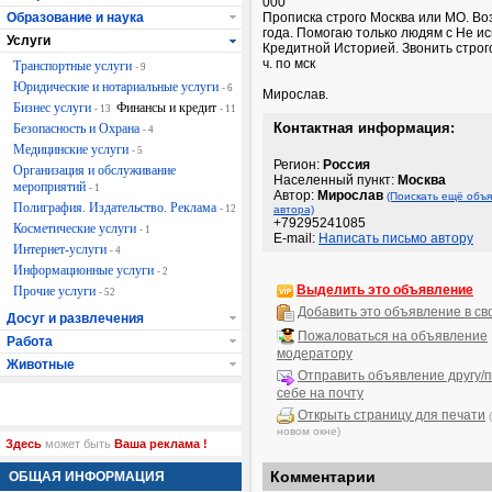
000
Образование и наука
Прописка строго Москва или МО. Во
года. Помогаю только людям с Не и
Услуги
Кредитной Историей. Звонить строго 
ч. по мск
Транспортные услуги
- 9
Юридические и нотариальные услуги
- 6
Мирослав.
Бизнес услуги
Финансы и кредит
- 13
- 11
Контактная информация:
Безопасность и Охрана
- 4
Медицинские услуги
- 5
Регион:
Россия
Организация и обслуживание
Населенный пункт:
Москва
мероприятий
- 1
Автор:
Мирослав
(Поискать ещё объя
Полиграфия. Издательство. Реклама
- 12
автора)
+79295241085
Косметические услуги
- 1
E-mail:
Написать письмо автору
Интернет-услуги
- 4
Информационные услуги
- 2
Выделить это объявление
Прочие услуги
- 52
Добавить это объявление в св
Досуг и развлечения
Пожаловаться на объявление
Работа
модератору
Животные
Отправить объявление другу/п
себе на почту
Открыть страницу для печати
новом окне)
Здесь
может быть
Ваша реклама !
Комментарии
ОБЩАЯ ИНФОРМАЦИЯ