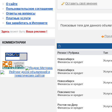
Оставить своё мнение
О сайте
Пользовательское соглашение
Ответы на вопросы
Платные услуги
Как заработать в Интернете
Поисковые теги для данного объяв
Здесь
может быть
Ваша реклама !
Пред
КОММЕНТАРИИ
Регион \ Рубрика
Тип
Новосибирск
Услуг
Финансы и кредит
Новосибирск
Услуг
Финансы и кредит
Новосибирск
Услуг
Финансы и кредит
Повсеместно
Услуг
Финансы и кредит
Ростов-на-Дону
Услуг
Финансы и кредит