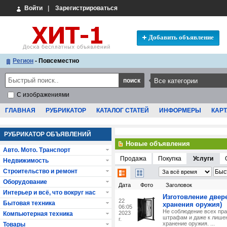
Войти
|
Зарегистрироваться
Добавить объявление
Регион
- Повсеместно
С изображениями
ГЛАВНАЯ
РУБРИКАТОР
КАТАЛОГ СТАТЕЙ
ИНФОРМЕРЫ
КАРТ
РУБРИКАТОР ОБЪЯВЛЕНИЙ
Новые объявления
Авто. Мото. Транспорт
Продажа
Покупка
Услуги
Недвижимость
Строительство и ремонт
Оборудование
Дата
Фото
Заголовок
Интерьер и всё, что вокруг нас
Изготовление двер
22
Бытовая техника
хранения оружия)
06:05
Не соблюдение всех пра
2023
Компьютерная техника
штрафам и даже к лише
г.
хранение оружия. ...
Товары