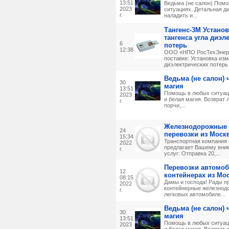
13:51
Ведьма (не салон) Пом
2023
ситуациях. Детальная д
г.
наладить и...
Тангенс-3М Устано
тангенса угла диэл
6
потерь
12:38
ООО «НПО РосТехЭнерго
поставке: Установка из
диэлектрических потерь 
Ведьма (не салон) 
30
магия
13:51
Помощь в любых ситуаци
2023
и белая магия. Возврат
г.
порчи,...
Железнодорожные 
24
перевозки из Моск
15:34
Транспортная компани
2022
предлагает Вашему вн
г.
услуг: Отправка 20,...
Перевозки автомоб
12
контейнерах из Мо
08:15
Дамы и господа! Рады п
2022
контейнерные железнод
г.
легковых автомобиле...
Ведьма (не салон) 
30
магия
13:51
Помощь в любых ситуаци
2023