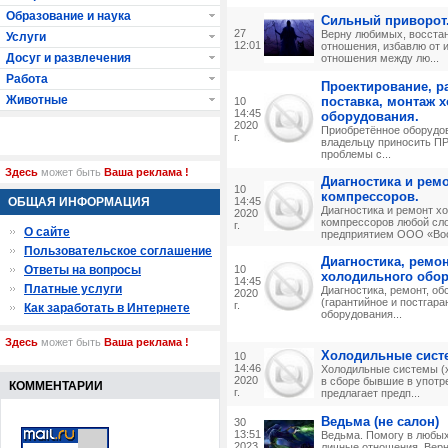
Образование и наука
Сильный приворот.
27
Верну любимых, восста
Услуги
12:01
отношения, избавлю от 
Досуг и развлечения
отношения между лю...
Работа
Проектирование, ра
Животные
поставка, монтаж 
10
14:45
оборудования.
2020
Приобретённое оборудо
г.
владельцу приносить ПРИ
проблемы с...
Здесь
может быть
Ваша реклама !
Диагностика и рем
10
компрессоров.
ОБЩАЯ ИНФОРМАЦИЯ
14:45
Диагностика и ремонт х
2020
компрессоров любой сл
г.
О сайте
предприятием ООО «Вос
Пользовательское соглашение
Диагностика, ремо
Ответы на вопросы
10
холодильного обор
14:45
Платные услуги
Диагностика, ремонт, о
2020
(гарантийное и постгара
г.
Как заработать в Интернете
оборудования...
Здесь
может быть
Ваша реклама !
Холодильные систе
10
14:46
Холодильные системы 
2020
в сборе бывшие в употре
КОММЕНТАРИИ
г.
предлагает предп...
Ведьма (не салон)
30
13:51
Ведьма. Помогу в любых
2023
личные отношения. Верн