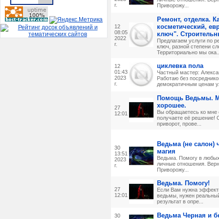
г.
Приворожу...
Ремонт, отделка. 
косметический, ев
12
08:05
ключ". Строительн
2022
Предлагаем услуги по р
г.
ключ, разной степени сл
Территориально мы ока..
циклевка пола
12
01:43
Частный мастер: Алекса
2023
Работаю без посреднико
г.
демократичным ценам уж
Помощь Ведьмы. М
хорошее.
27
Вы обращаетесь ко мне 
12:01
получаете её решение!
приворот, прове...
Ведьма (не салон) 
30
магия
13:51
Ведьма. Помогу в любых
2023
личные отношения. Верн
г.
Приворожу...
Ведьма. Помогу!
27
Если Вам нужна эффект
12:01
ведьмы, нужен реальны
результат в опре...
Ведьма Черная и б
30