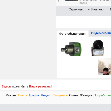
и белая магия. Возврат
г.
порчи,...
Страницы:
« В начало
Видео-объяв
Фото-объявления
Здесь
может быть
Ваша реклама !
Мужчин
Опыта
График
Яндекс
Студентов
Смена
Женщин
Подработка