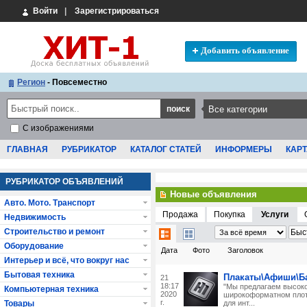
Войти
|
Зарегистрироваться
Добавить объявление
Регион
- Повсеместно
С изображениями
ГЛАВНАЯ
РУБРИКАТОР
КАТАЛОГ СТАТЕЙ
ИНФОРМЕРЫ
КАРТ
РУБРИКАТОР ОБЪЯВЛЕНИЙ
Новые объявления
Авто. Мото. Транспорт
Продажа
Покупка
Услуги
Недвижимость
Строительство и ремонт
Оборудование
Дата
Фото
Заголовок
Интерьер и всё, что вокруг нас
Бытовая техника
Плакаты\Афиши\Б
21
18:17
"Мы предлагаем высоко
Компьютерная техника
2020
широкоформатном плот
г.
Товары
для инт...