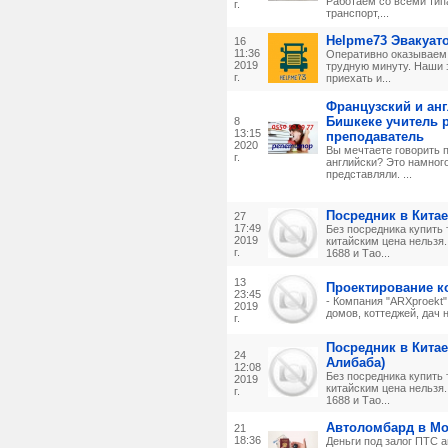
Работаем со всеми тип
г.
транспорт,...
Helpme73 Эвакуат
16
11:36
Оперативно оказываем 
2019
трудную минуту. Наши 
г.
приехать и...
Французский и ан
Бишкеке учитель 
8
13:15
преподаватель
2020
Вы мечтаете говорить 
г.
английски? Это намног
представляли. ...
Посредник в Китае
27
17:49
Без посредника купить
2019
китайским цена нельзя
г.
1688 и Тао...
13
Проектирование к
23:45
- Компания "ARXproekt"
2019
домов, коттеджей, дач н
г.
Посредник в Китае 
24
Алибаба)
12:08
Без посредника купить
2019
китайским цена нельзя
г.
1688 и Тао...
Автоломбард в Мо
21
18:36
Деньги под залог ПТС 