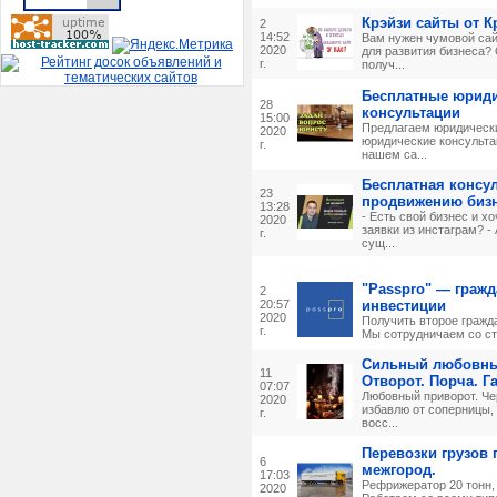
Крэйзи сайты от 
2
14:52
Вам нужен чумовой са
2020
для развития бизнеса?
г.
получ...
Бесплатные юрид
28
консультации
15:00
Предлагаем юридически
2020
юридические консульта
г.
нашем са...
Бесплатная консу
23
продвижению бизн
13:28
- Есть свой бизнес и х
2020
заявки из инстаграм? -
г.
сущ...
"Passpro" — гражд
2
20:57
инвестиции
2020
Получить второе гражда
г.
Мы сотрудничаем со стр
Сильный любовны
11
Отворот. Порча. Г
07:07
Любовный приворот. Че
2020
избавлю от соперницы,
г.
восс...
Перевозки грузов 
6
межгород.
17:03
Рефрижератор 20 тонн,
2020