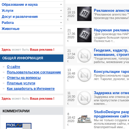
Образование и наука
21
Рекламное агенст
Услуги
18:15
"Рекламное агентство ""
2020
Досуг и развлечения
производства рекламы! 
г.
Работа
Животные
Наружная реклама 
21
17:36
"Для производства Н
2020
создана большая произ
г.
Полностью т...
Здесь
может быть
Ваша реклама !
Геодезия, кадастр
21
17:34
межевание, строит
2020
ОБЩАЯ ИНФОРМАЦИЯ
"Геодезические, топог
г.
работы, межевание участ
О сайте
13
Консультации тар
Пользовательское соглашение
16:48
Профессионально гадаю
2020
Ответы на вопросы
лет. Таролог, рунолог, э
г.
Платные услуги
Как заработать в Интернете
Задержка или отм
11
16:30
Задержка или отмена р
Здесь
может быть
Ваша реклама !
2020
или пропустили стыков
г.
компен...
КОММЕНТАРИИ
StudioDesigne раз
8
продвижение сайт
18:42
Мы не только создаем 
2020
использовании сайты, 
г.
благоприятный ими...