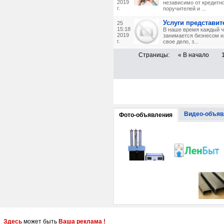
2019
независимо от кредитно
г.
поручителей и ...
Услуги представит
25
15:18
В наше время каждый ч
2019
занимается бизнесом и
г.
свое дело, з...
Страницы:
« В начало
Видео-объяв
Фото-объявления
Здесь
может быть
Ваша реклама !