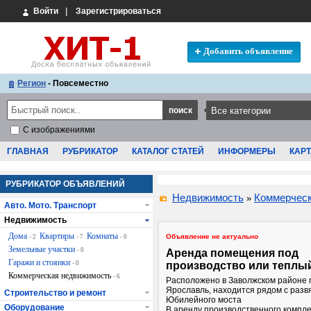
Войти
|
Зарегистрироваться
Добавить объявление
Регион
- Повсеместно
С изображениями
ГЛАВНАЯ
РУБРИКАТОР
КАТАЛОГ СТАТЕЙ
ИНФОРМЕРЫ
КАРТ
РУБРИКАТОР ОБЪЯВЛЕНИЙ
Недвижимость
Коммерческ
»
Авто. Мото. Транспорт
Недвижимость
Дома
Квартиры
Комнаты
Объявление не актуально
- 2
- 7
- 0
Земельные участки
- 0
Аренда помещения под
Гаражи и стоянки
- 0
производство или теплы
Коммерческая недвижимость
- 6
Расположено в Заволжском районе 
Ярославль, находится рядом с разв
Строительство и ремонт
Юбилейного моста
Оборудование
В аренду производственного компле