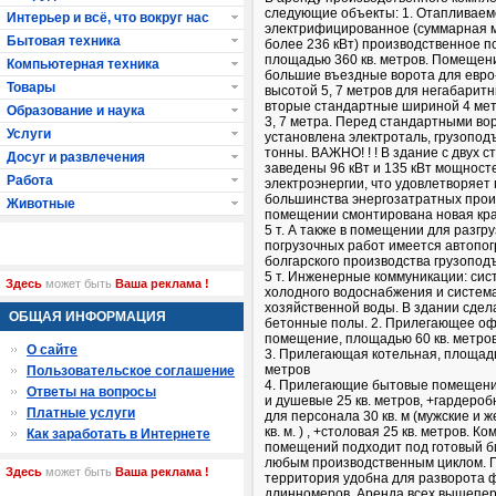
следующие объекты: 1. Отапливаем
Интерьер и всё, что вокруг нас
электрифицированное (суммарная 
Бытовая техника
более 236 кВт) производственное 
площадью 360 кв. метров. Помещен
Компьютерная техника
большие въездные ворота для евро
Товары
высотой 5, 7 метров для негабаритн
вторые стандартные шириной 4 мет
Образование и наука
3, 7 метра. Перед стандартными во
Услуги
установлена электроталь, грузопод
тонны. ВАЖНО! ! ! В здание с двух с
Досуг и развлечения
заведены 96 кВт и 135 кВт мощност
Работа
электроэнергии, что удовлетворяет
большинства энергозатратных произв
Животные
помещении смонтирована новая кран
5 т. А также в помещении для разгр
погрузочных работ имеется автопог
болгарского производства грузопод
5 т. Инженерные коммуникации: сис
Здесь
может быть
Ваша реклама !
холодного водоснабжения и систем
хозяйственной воды. В здании сде
ОБЩАЯ ИНФОРМАЦИЯ
бетонные полы. 2. Прилегающее о
помещение, площадью 60 кв. метро
О сайте
3. Прилегающая котельная, площадь
метров
Пользовательское соглашение
4. Прилегающие бытовые помещени
Ответы на вопросы
и душевые 25 кв. метров, +гардеро
Платные услуги
для персонала 30 кв. м (мужские и ж
кв. м. ) , +столовая 25 кв. метров. Ко
Как заработать в Интернете
помещений подходит под готовый б
любым производственным циклом.
Здесь
может быть
Ваша реклама !
территория удобна для разворота 
длинномеров. Аренда всех вышепе