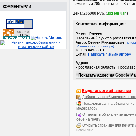
помещений 205 т. р. в месяц. Звони
КОММЕНТАРИИ
Цена:
205000 Руб.
(
usd
eur
uah
)
Контактная информация:
Регион:
Россия
Населенный пункт:
Ярославская 
Автор:
Сергей Михайлович
(Поиск
объявления этого автора)
тел 9806602210
E-mail:
Написать письмо автору
Адрес:
Выделить это объявление
Добавить это объявление в св
Пожаловаться на объявление
модератору
Отправить объявление другу/п
себе на почту
Открыть страницу для печати
новом окне)