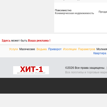
Повсеместно
Прода
Коммерческая недвижимость
Здесь
может быть
Ваша реклама !
Услуги
Магические
Ведьма
Приворот
Изоляции
Параметров
Молни
Квартира
©2026 Все права защищены.
Все логотипы и торговые мар