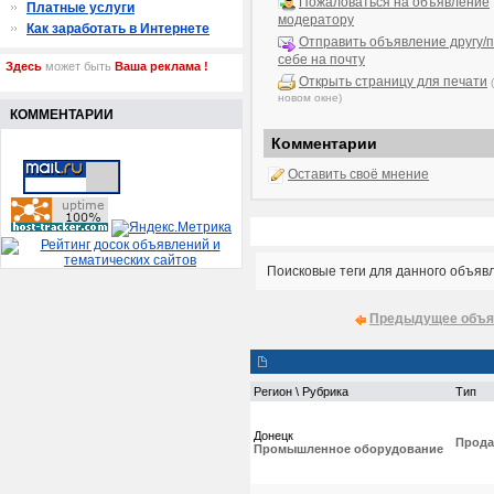
Пожаловаться на объявление
Платные услуги
модератору
Как заработать в Интернете
Отправить объявление другу/п
себе на почту
Здесь
может быть
Ваша реклама !
Открыть страницу для печати
новом окне)
КОММЕНТАРИИ
Комментарии
Оставить своё мнение
Поисковые теги для данного объяв
Предыдущее объя
Регион \ Рубрика
Тип
Донецк
Прода
Промышленное оборудование