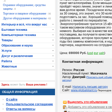
- 4
пункт металлоприёма. Если меньше
Охранное оборудование, средства
пройдёт через линию, значит и лин
защиты
- 0
вам долгое время. Посадочное коль
Торговое и пищевое оборудование
за 30 секунд, это значит, что 30 кол
- 16
подготовить за час. Хороший помощ
Другое оборудование и материалы
- 61
работе с линией по переработке.
Энергопотребления тратится 15 кВт 
Интерьер и всё, что вокруг нас
таком массивном оборудовании это
Бытовая техника
немного. Выбирая нас в качестве к
поставщика, вы получаете качестве
Компьютерная техника
оборудование, которое прослужит в
Товары
годы без замены компонентов, и на
партнера, нацеленного на сотрудни
Образование и наука
Услуги
Цена:
690000 Руб.
(
usd
eur
uah
)
Досуг и развлечения
Работа
Контактная информация:
Животные
Регион:
Россия
Населенный пункт:
Махачкала
Автор:
Дмитрий
(Поискать ещё объяв
автора)
Здесь
может быть
Ваша реклама !
E-mail:
Написать письмо автору
Сайт:
www.globalplant.ru
Переходов 
ОБЩАЯ ИНФОРМАЦИЯ
О сайте
Выделить это объявление
Пользовательское соглашение
Добавить это объявление в св
Ответы на вопросы