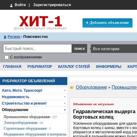
Войти
|
Зарегистрироваться
Добавить объявление
Регион
- Повсеместно
С изображениями
ГЛАВНАЯ
РУБРИКАТОР
КАТАЛОГ СТАТЕЙ
ИНФОРМЕРЫ
КАРТ
РУБРИКАТОР ОБЪЯВЛЕНИЙ
Оборудование
Промышлен
»
Авто. Мото. Транспорт
Недвижимость
Строительство и ремонт
Объявление не актуально
Оборудование
Гидравлическая выдерга
бортовых колец
Промышленное оборудование
- 127
Электрооборудование
- 30
Усиленное оборудование для удал
бортовых колец с шины, вместе с к
Строительное оборудование
- 3
убирается и металлический корд (пр
Медицинское оборудование и материалы
который в дальнейшем можно будет 