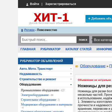
Войти
|
Зарегистрироваться
Добавить объ
Регион
- Повсеместно
ГЛАВНАЯ
РУБРИКАТОР
КАТАЛОГ СТАТЕЙ
ИНФОРМ
РУБРИКАТОР ОБЪЯВЛЕНИЙ
Оборудование
П
»
Авто. Мото. Транспорт
Недвижимость
Строительство и ремонт
Объявление не актуально
Оборудование
Ножницы для рез
Промышленное оборудование
- 127
Ножницы для резки бол
несколько частей. Проч
Электрооборудование
- 30
в использовании, надё
Строительное оборудование
- 3
1. Элементы изготовлен
Медицинское оборудование и материалы
прочности и надежность
- 4
хранении, перевозке и 
Охранное оборудование, средства