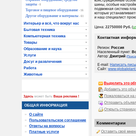
конструкционные особе
защиты
шины, особые настройк
- 0
подвижная система пл
Торговое и пищевое оборудование
- 16
которые устанавливает
Другое оборудование и материалы
- 61
и наш специалист проко
Интерьер и всё, что вокруг нас
Цена:
22750000 Руб.
(
u
Бытовая техника
Компьютерная техника
Контактная инфор
Товары
Регион:
Россия
Образование и наука
Населенный пункт:
В
Услуги
Автор:
Дмитрий
(Поиск
Досуг и развлечения
E-mail:
Написать пись
Работа
Сайт:
www.globalplant
Животные
Выделить это об
Добавить это объ
Пожаловаться на
Здесь
может быть
Ваша реклама !
Отправить объявл
ОБЩАЯ ИНФОРМАЦИЯ
Открыть страницу
О сайте
Пользовательское соглашение
Комментарии
Ответы на вопросы
Оставить своё мне
Платные услуги