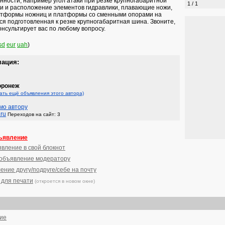
нности, например угол атаки при резке крупногабаритной
1 / 1
и и расположение элементов гидравлики, плавающие ножи,
атформы ножниц и платформы со сменными опорами на
ся подготовленная к резке крупногабаритная шина. Звоните,
нсультирует вас по любому вопросу.
sd
eur
uah
)
мация:
оронеж
ать ещё объявления этого автора)
мо автору
.ru
Переходов на сайт: 3
ъявление
явление в свой блокнот
 объявление модератору
ение другу/подруге/себе на почту
 для печати
(откроется в новом окне)
ние