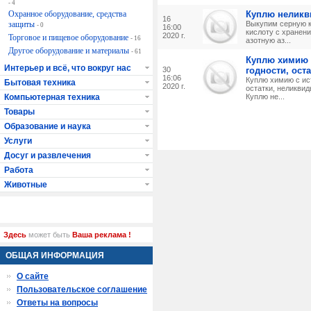
- 4
Охранное оборудование, средства
Куплю неликв
16
защиты
Выкупим серную 
- 0
16:00
кислоту с хранен
2020 г.
Торговое и пищевое оборудование
- 16
азотную аз...
Другое оборудование и материалы
- 61
Куплю химию 
Интерьер и всё, что вокруг нас
30
годности, ост
16:06
Куплю химию с ис
Бытовая техника
2020 г.
остатки, неликвид
Компьютерная техника
Куплю не...
Товары
Образование и наука
Услуги
Досуг и развлечения
Работа
Животные
Здесь
может быть
Ваша реклама !
ОБЩАЯ ИНФОРМАЦИЯ
О сайте
Пользовательское соглашение
Ответы на вопросы