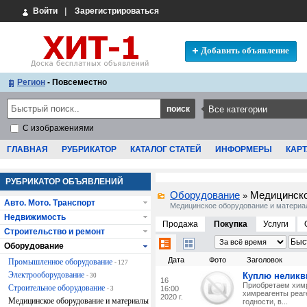
Войти
|
Зарегистрироваться
Добавить объявление
Регион
- Повсеместно
С изображениями
ГЛАВНАЯ
РУБРИКАТОР
КАТАЛОГ СТАТЕЙ
ИНФОРМЕРЫ
КАРТ
РУБРИКАТОР ОБЪЯВЛЕНИЙ
Оборудование
Медицинско
»
Авто. Мото. Транспорт
Медицинское оборудование и матери
Недвижимость
Продажа
Покупка
Услуги
Строительство и ремонт
Оборудование
Дата
Фото
Заголовок
Промышленное оборудование
- 127
Электрооборудование
Куплю неликв
- 30
16
Приобретаем химр
Строительное оборудование
16:00
- 3
химреагенты реаг
2020 г.
Медицинское оборудование и материалы
годности, в...