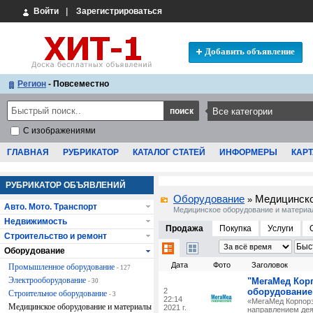
Войти
|
Зарегистрироваться
Добавить объявление
Регион
- Повсеместно
С изображениями
ГЛАВНАЯ
РУБРИКАТОР
КАТАЛОГ СТАТЕЙ
ИНФОРМЕРЫ
КАРТ
РУБРИКАТОР ОБЪЯВЛЕНИЙ
Оборудование
Медицинско
»
Авто. Мото. Транспорт
Медицинское оборудование и матери
Недвижимость
Продажа
Покупка
Услуги
Строительство и ремонт
Оборудование
Дата
Фото
Заголовок
Промышленное оборудование
- 127
Электрооборудование
"МегаМед Кор
- 30
2
оборудование
Строительное оборудование
- 3
22:14
«МегаМед Корпорэ
Медицинское оборудование и материалы
2021 г.
направлением дея