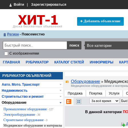
Войти
|
Зарегистрироваться
Добавить объявление
Регион
- Повсеместно
С изображениями
ГЛАВНАЯ
РУБРИКАТОР
КАТАЛОГ СТАТЕЙ
ИНФОРМЕРЫ
КАРТ
РУБРИКАТОР ОБЪЯВЛЕНИЙ
Оборудование
Медицинско
»
Авто. Мото. Транспорт
Медицинское оборудование и матери
Недвижимость
Продажа
Покупка
Услуги
Строительство и ремонт
Оборудование
Промышленное оборудование
- 127
В данной категории
ПО
Электрооборудование
- 30
Строительное оборудование
- 3
Д
Медицинское оборудование и материалы