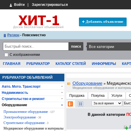
Войти
|
Зарегистрироваться
Добавить объявление
Регион
- Повсеместно
С изображениями
ГЛАВНАЯ
РУБРИКАТОР
КАТАЛОГ СТАТЕЙ
ИНФОРМЕРЫ
КАРТ
РУБРИКАТОР ОБЪЯВЛЕНИЙ
Оборудование
Медицинско
»
Авто. Мото. Транспорт
Медицинское оборудование и матери
Недвижимость
Продажа
Покупка
Услуги
Строительство и ремонт
Оборудование
Промышленное оборудование
- 127
В данной категории
ПО
Электрооборудование
- 30
Строительное оборудование
- 3
Д
Медицинское оборудование и материалы