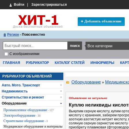
Войти
|
Зарегистрироваться
Добавить объявление
Регион
- Повсеместно
С изображениями
ГЛАВНАЯ
РУБРИКАТОР
КАТАЛОГ СТАТЕЙ
ИНФОРМЕРЫ
КАРТ
РУБРИКАТОР ОБЪЯВЛЕНИЙ
Оборудование
Медицинско
»
Авто. Мото. Транспорт
Недвижимость
Строительство и ремонт
Объявление не актуально
Оборудование
Куплю неликвиды кислот
Промышленное оборудование
- 127
Выкупим серную кислоту, купим ор
кислоту с хранения, заберем проср
Электрооборудование
- 30
азотную азотистую нитрит кислоту,
Строительное оборудование
- 3
соляную серную сернистую кислоту 
Медицинское оборудование и материалы
приобрету плавиковая (фтороводоро