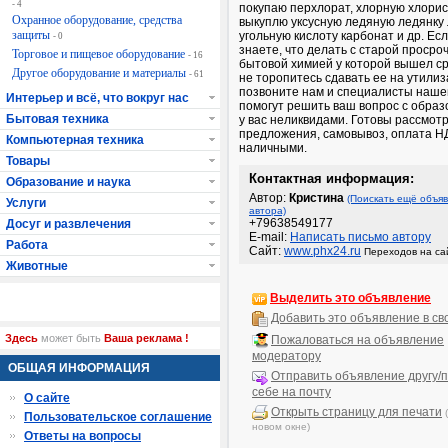
- 4
покупаю перхлорат, хлорную хлорис
Охранное оборудование, средства
выкуплю уксусную ледяную ледянку 
защиты
угольную кислоту карбонат и др. Ес
- 0
знаете, что делать с старой просро
Торговое и пищевое оборудование
- 16
бытовой химией у которой вышел ср
Другое оборудование и материалы
- 61
не торопитесь сдавать ее на утили
позвоните нам и специалисты наше
Интерьер и всё, что вокруг нас
помогут решить ваш вопрос с обра
Бытовая техника
у вас неликвидами. Готовы рассмот
предложения, самовывоз, оплата Н
Компьютерная техника
наличными.
Товары
Контактная информация:
Образование и наука
Автор:
Кристина
(Поискать ещё объяв
Услуги
автора)
+79638549177
Досуг и развлечения
E-mail:
Написать письмо автору
Работа
Сайт:
www.phx24.ru
Переходов на сай
Животные
Выделить это объявление
Добавить это объявление в св
Здесь
может быть
Ваша реклама !
Пожаловаться на объявление
модератору
ОБЩАЯ ИНФОРМАЦИЯ
Отправить объявление другу/п
себе на почту
О сайте
Открыть страницу для печати
Пользовательское соглашение
новом окне)
Ответы на вопросы