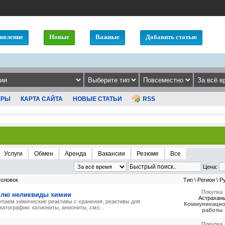
явление
Новые
Важные
Добавить статью
ЕРЫ
КАРТА САЙТА
НОВЫЕ СТАТЬИ
RSS
Услуги
Обмен
Аренда
Вакансии
Резюме
Все
Цена:
головок
Тип \ Регион \ Р
Покупка
плю неликвиды химии
Астрахан
упаем химические реактивы с хранения, реактивы для
Коммуникаци
атографии: катиониты, аниониты, смо...
работы
Покупка