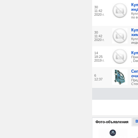
Ку
30
инд
11:42
Куп
2020 г.
по в
Ку
30
хи
11:42
Куп
2020 г.
инди
Ку
14
18:25
Прио
2019 г.
, Da
Се
6
очи
12:37
Пре
Сте
В
Фото-объявления