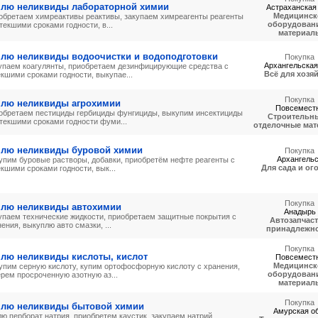
плю неликвиды лабораторной химии
Астраханская 
Медицинск
обретаем химреактивы реактивы, закупаем химреагенты реагенты
оборудовани
текшими сроками годности, в...
материал
плю неликвиды водоочистки и водоподготовки
Покупка
Архангельская
упаем коагулянты, приобретаем дезинфицирующие средства с
Всё для хозя
кшими сроками годности, выкупае...
Покупка
плю неликвиды агрохимии
Повсемест
обретаем пестициды гербициды фунгициды, выкупим инсектициды
Строительны
стекшими сроками годности фуми...
отделочные ма
плю неликвиды буровой химии
Покупка
Архангель
упим буровые растворы, добавки, приобретём нефте реагенты с
Для сада и ог
кшими сроками годности, вык...
Покупка
плю неликвиды автохимии
Анадырь
упаем технические жидкости, приобретаем защитные покрытия с
Автозапчаст
ения, выкуплю авто смазки, ...
принадлежн
Покупка
плю неликвиды кислоты, кислот
Повсемест
Медицинск
упим серную кислоту, купим ортофосфорную кислоту с хранения,
оборудовани
ерем просроченную азотную аз...
материал
Покупка
плю неликвиды бытовой химии
Амурская об
лю перборат натрия, приобретем каустик, закупаем натрий