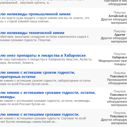
Торговое и пи
ированный , закупаем щёлочь, в...
оборудова
Покупка
плю неликвиды промышленной химии
Алтайский к
и вы ищете куда продать старую химию или вы не знаете, что
Другое оборудо
ть с старой химией наша компан...
материал
Покупка
плю неликвиды технической химии
Адыгея
обретаем, выкупаем складские остатки химического сырья с
Другое оборудо
кшими сроками годности. Покупае...
материал
Покупка
лю онко препараты и лекарства в Хабаровске
Хабаровс
лю онко препараты и лекарства в Хабаровске Авастин, Акласта,
Медицинские пре
мра, Актилизе, Алимта, ...
товары
плю химию с истекшим сроком годности,
Покупка
бораторные остатки
Повсемест
Промышлен
лю химию с истекшим сроком годности, лабораторные остатки.
оборудова
аем по всей России! Куплю нели...
Покупка
лю химию с истекшими сроками годности, остатки,
Повсемест
ликвиды.
Медицинск
лю химию с истекшими сроками годности, остатки, неликвиды.
оборудовани
аем по всей России! Куплю не...
материал
Покупка
плю химию с истекшими сроками годности.
Повсемест
лю химию с истекшими сроками годности. Скупаем по всей
Другое оборудо
ии! Куплю неликвиды химии Калий ио...
материал