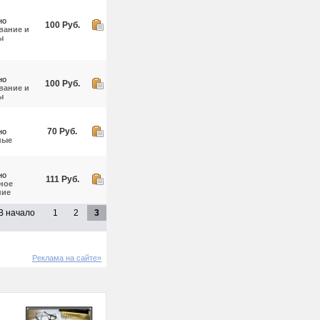
но
100 Руб.
вание и
ы
но
100 Руб.
вание и
ы
70 Руб.
но
ные
но
111 Руб.
ное
ние
В начало
1
2
3
Реклама на сайте»