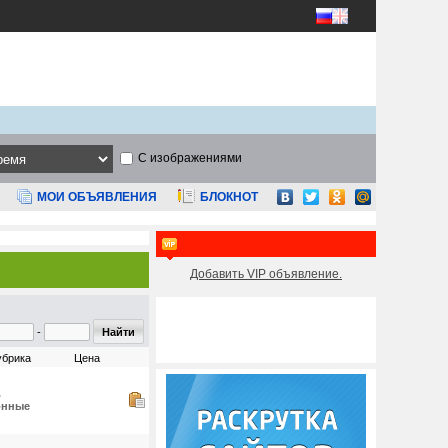
С изображениями
МОИ ОБЪЯВЛЕНИЯ
БЛОКНОТ
Добавить VIP объявление.
-
убрика
Цена
ь
онные