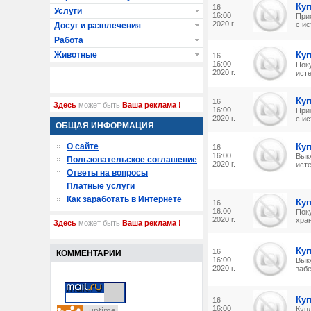
Ку
16
Услуги
16:00
При
2020 г.
с ис
Досуг и развлечения
Работа
Животные
Ку
16
16:00
Пок
2020 г.
исте
Ку
16
Здесь
может быть
Ваша реклама !
16:00
При
2020 г.
с и
ОБЩАЯ ИНФОРМАЦИЯ
О сайте
Ку
16
16:00
Вык
Пользовательское соглашение
2020 г.
исте
Ответы на вопросы
Платные услуги
Как заработать в Интернете
Ку
16
16:00
Пок
2020 г.
хран
Здесь
может быть
Ваша реклама !
Ку
16
КОММЕНТАРИИ
16:00
Вык
2020 г.
заб
Ку
16
16:00
Куп