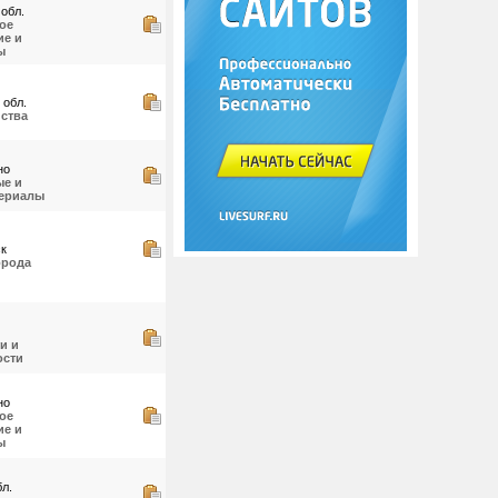
обл.
ое
е и
ы
 обл.
йства
но
е и
териалы
ск
орода
и и
ости
но
ое
е и
ы
л.