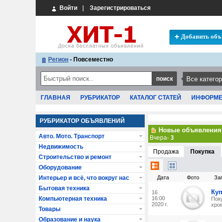
Войти
|
Зарегистрироваться
Добавить объ
Регион
- Повсеместно
ГЛАВНАЯ
РУБРИКАТОР
КАТАЛОГ СТАТЕЙ
ИНФОРМ
РУБРИКАТОР ОБЪЯВЛЕНИЙ
Новые объявления
Авто. Мото. Транспорт
Вчера-
3
Недвижимость
Продажа
Покупка
Строительство и ремонт
Оборудование
Интерьер и всё, что вокруг нас
Дата
Фото
За
Бытовая техника
Ку
16
Компьютерная техника
16:00
Пок
2020 г.
хром
Товары
Образование и наука