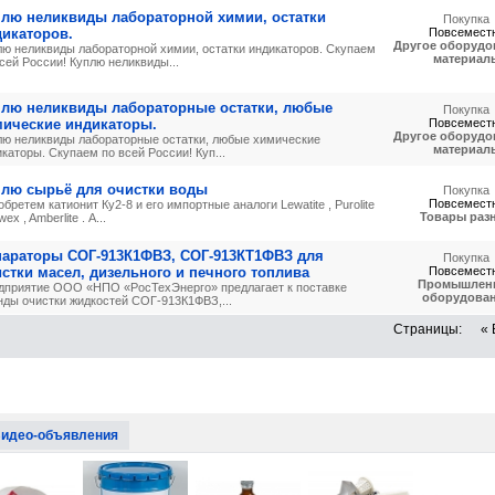
плю неликвиды лабораторной химии, остатки
Покупка
икаторов.
Повсемест
Другое оборудо
лю неликвиды лабораторной химии, остатки индикаторов. Скупаем
материал
сей России! Куплю неликвиды...
плю неликвиды лабораторные остатки, любые
Покупка
мические индикаторы.
Повсемест
Другое оборудо
лю неликвиды лабораторные остатки, любые химические
материал
каторы. Скупаем по всей России! Куп...
плю сырьё для очистки воды
Покупка
Повсемест
бретем катионит Ку2-8 и его импортные аналоги Lewatite , Purolite
Товары раз
wex , Amberlite . А...
параторы СОГ-913К1ФВЗ, СОГ-913КТ1ФВЗ для
Покупка
стки масел, дизельного и печного топлива
Повсемест
Промышлен
дприятие ООО «НПО «РосТехЭнерго» предлагает к поставке
оборудова
нды очистки жидкостей СОГ-913К1ФВЗ,...
Страницы:
« 
идео-объявления