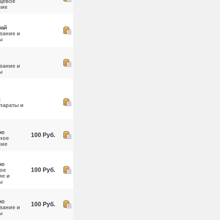
щевое
ние
рай
вание и
ы
вание и
ы
к
параты и
но
100 Руб.
ное
ние
но
100 Руб.
ое
е и
ы
но
100 Руб.
вание и
ы