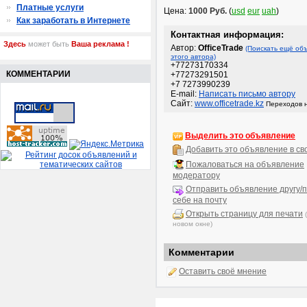
Платные услуги
Цена:
1000 Руб.
(
usd
eur
uah
)
Как заработать в Интернете
Контактная информация:
Здесь
может быть
Ваша реклама !
Автор:
OfficeTrade
(Поискать ещё об
этого автора)
+77273170334
КОММЕНТАРИИ
+77273291501
+7 7273990239
E-mail:
Написать письмо автору
Сайт:
www.officetrade.kz
Переходов н
Выделить это объявление
Добавить это объявление в св
Пожаловаться на объявление
модератору
Отправить объявление другу/п
себе на почту
Открыть страницу для печати
новом окне)
Комментарии
Оставить своё мнение