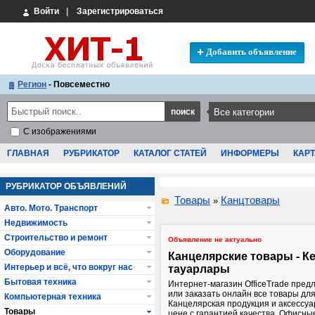
Войти
|
Зарегистрироваться
Добавить объявление
Регион
- Повсеместно
С изображениями
ГЛАВНАЯ
РУБРИКАТОР
КАТАЛОГ СТАТЕЙ
ИНФОРМЕРЫ
КАРТ
РУБРИКАТОР ОБЪЯВЛЕНИЙ
Товары
Канцтовары
»
Авто. Мото. Транспорт
Недвижимость
Строительство и ремонт
Объявление не актуально
Оборудование
Канцелярские товары - К
Интерьер и всё, что вокруг нас
тауарлары
Бытовая техника
Интернет-магазин OfficeTrade предл
или заказать онлайн все товары дл
Компьютерная техника
Канцелярская продукция и аксессуа
Товары
цене с гарантией качества. Офисны