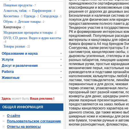
принадлежности сертифицированн
Пищевые продукты
- 7
классификации и всевозможные со
Алкоголь, табак
Парфюмерия
- 4
- 0
решения от дорогих до дешевых ана
Безналичная и наличная система о
Косметика
Одежда
Спецодежда
- 3
- 2
- 1
покупок для физических или юридич
Обувь
Детские товары
- 0
- 2
предоставлением полного пакета до
Канцтовары
Тендерное участие в государственн
- 2
РК и формирование интересных ко
Медицинские препараты и товары
- 3
предложений. Популярные расход
DVD, CD диски. Видео и аудио кассеты
материалы и канцтовары для офиса 
- 0
бумага формата A4 под брендом Sv
Товары разные
- 22
Снегурочка, папки регистраторы 5 и
сантиметров, канцелярские скобы, с
Образование и наука
дыроколы усиленные, степлеры и 
Услуги
разных габаритов, пишущие шарико
гелиевые ручки, простые карандаши
Досуг и развлечения
механические перья, настольные н
Работа
руководителя и подставки органайз
наполнением, калькуляторы любой 
Животные
ластики, текстовыделители, линейк
перманентные и для досок, чековая
термо-этикетки, упаковочная ленты 
прозрачный скот разной намотки, п
конверты для денег, шредеры уничт
Здесь
может быть
Ваша реклама !
указки лазерные презентационные. 
предоставляются на заказ любые и
ОБЩАЯ ИНФОРМАЦИЯ
товары канцелярского характера не
данного списка, где также можно вы
О сайте
шикарные ножи и ножницы для резк
или бумаги, точилки ручные и автом
Пользовательское соглашение
кнопки разноцветные, фломастеры,
Ответы на вопросы