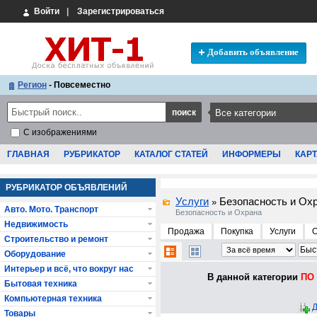
Войти
|
Зарегистрироваться
Добавить объявление
Регион
- Повсеместно
С изображениями
ГЛАВНАЯ
РУБРИКАТОР
КАТАЛОГ СТАТЕЙ
ИНФОРМЕРЫ
КАРТ
РУБРИКАТОР ОБЪЯВЛЕНИЙ
Услуги
Безопасность и Ох
»
Авто. Мото. Транспорт
Безопасность и Охрана
Недвижимость
Продажа
Покупка
Услуги
Строительство и ремонт
Оборудование
Интерьер и всё, что вокруг нас
В данной категории
ПО 
Бытовая техника
Компьютерная техника
Д
Товары