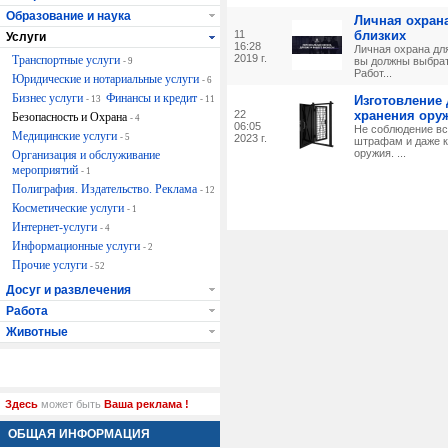
Образование и наука
Личная охрана
11
близких
Услуги
16:28
Личная охрана дл
2019 г.
Транспортные услуги
вы должны выбрат
- 9
Работ...
Юридические и нотариальные услуги
- 6
Бизнес услуги
Финансы и кредит
Изготовление 
- 13
- 11
22
хранения ору
Безопасность и Охрана
- 4
06:05
Не соблюдение вс
Медицинские услуги
- 5
2023 г.
штрафам и даже к
оружия. ...
Организация и обслуживание
мероприятий
- 1
Полиграфия. Издательство. Реклама
- 12
Косметические услуги
- 1
Интернет-услуги
- 4
Информационные услуги
- 2
Прочие услуги
- 52
Досуг и развлечения
Работа
Животные
Здесь
может быть
Ваша реклама !
ОБЩАЯ ИНФОРМАЦИЯ