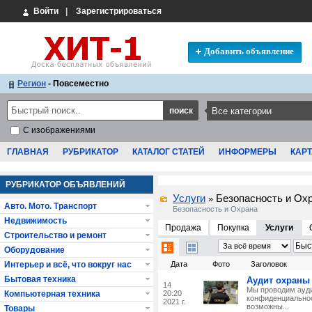
Войти
|
Зарегистрироваться
Добавить объявление
Регион
- Повсеместно
С изображениями
ГЛАВНАЯ
РУБРИКАТОР
КАТАЛОГ СТАТЕЙ
ИНФОРМЕРЫ
КАРТ
РУБРИКАТОР ОБЪЯВЛЕНИЙ
Услуги
Безопасность и Ох
»
Авто. Мото. Транспорт
Безопасность и Охрана
Недвижимость
Продажа
Покупка
Услуги
Строительство и ремонт
Оборудование
Интерьер и всё, что вокруг нас
Дата
Фото
Заголовок
Бытовая техника
Аудит охраны
14
Мы проводим ауди
Компьютерная техника
20:20
конфиденциальнос
2021 г.
возможны...
Товары