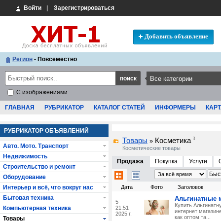
Войти
|
Зарегистрироваться
Добавить объявление
Регион
- Повсеместно
С изображениями
ГЛАВНАЯ
РУБРИКАТОР
КАТАЛОГ СТАТЕЙ
ИНФОРМЕРЫ
КАРТ
РУБРИКАТОР ОБЪЯВЛЕНИЙ
Товары
Косметика
3
»
Авто. Мото. Транспорт
Косметические товары
Недвижимость
Продажа
Покупка
Услуги
Строительство и ремонт
Оборудование
Интерьер и всё, что вокруг нас
Дата
Фото
Заголовок
Бытовая техника
Альгинатные 
5
Купить Альгинатн
Компьютерная техника
21:51
интернет магазин
2025 г.
как оптом та...
Товары