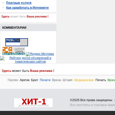
Платные услуги
Как заработать в Интернете
Здесь
может быть
Ваша реклама !
КОММЕНТАРИИ
Здесь
может быть
Ваша реклама !
Герлен
Арктик
Брит
Печати
Врача
Штамп
Медицинские
Печать
Врач
©2026 Все права защищены.
Все логотипы и торговые мар