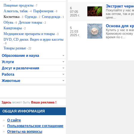
Пищевые продукты
Экстракт черн
- 7
6
Покупайте у нас 
Алкоголь, табак
Парфюмерия
- 4
- 0
07:05
как оптом, так и 
2025 г.
Косметика
Одежда
Спецодежда
- 3
- 2
- 1
цене...
Обувь
Детские товары
- 0
- 2
Основа для кр
Канцтовары
5
- 2
Купить у нас в ма
21:03
Медицинские препараты и товары
Кремовую основу 
- 3
2025 г.
время по с...
DVD, CD диски. Видео и аудио кассеты
- 0
Товары разные
- 22
Образование и наука
Услуги
Досуг и развлечения
Работа
Животные
Здесь
может быть
Ваша реклама !
ОБЩАЯ ИНФОРМАЦИЯ
О сайте
Пользовательское соглашение
Ответы на вопросы