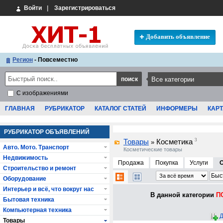
Войти
|
Зарегистрироваться
Добавить объявление
Регион
- Повсеместно
С изображениями
ГЛАВНАЯ
РУБРИКАТОР
КАТАЛОГ СТАТЕЙ
ИНФОРМЕРЫ
КАРТ
РУБРИКАТОР ОБЪЯВЛЕНИЙ
Товары
Косметика
3
»
Авто. Мото. Транспорт
Косметические товары
Недвижимость
Продажа
Покупка
Услуги
Строительство и ремонт
Оборудование
Интерьер и всё, что вокруг нас
В данной категории
ПО
Бытовая техника
Компьютерная техника
Д
Товары