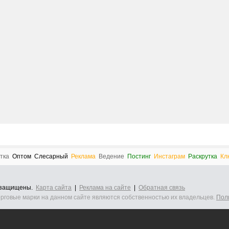
тка
Оптом
Слесарный
Реклама
Ведение
Постинг
Инстаграм
Раскрутка
Кл
а защищены.
Карта сайта
|
Реклама на сайте
|
Обратная связь
орговые марки на данном сайте являются собственностью их владельцев.
Пол