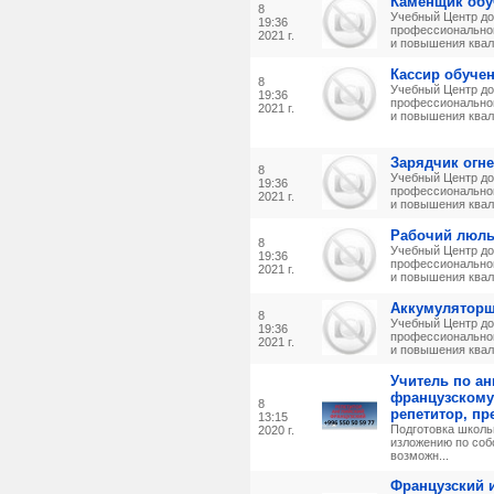
Каменщик обу
8
Учебный Центр до
19:36
профессиональног
2021 г.
и повышения квал
Кассир обуче
8
Учебный Центр до
19:36
профессиональног
2021 г.
и повышения квал
Зарядчик огн
8
Учебный Центр до
19:36
профессиональног
2021 г.
и повышения квал
Рабочий люль
8
Учебный Центр до
19:36
профессиональног
2021 г.
и повышения квал
Аккумуляторщ
8
Учебный Центр до
19:36
профессиональног
2021 г.
и повышения квал
Учитель по ан
французскому
8
репетитор, пр
13:15
Подготовка школь
2020 г.
изложению по соб
возможн...
Французский и