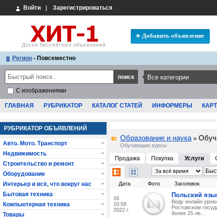
Войти
|
Зарегистрироваться
Добавить объявление
Регион
- Повсеместно
С изображениями
ГЛАВНАЯ
РУБРИКАТОР
КАТАЛОГ СТАТЕЙ
ИНФОРМЕРЫ
КАРТ
РУБРИКАТОР ОБЪЯВЛЕНИЙ
Образование и наука
Обуч
»
Авто. Мото. Транспорт
Обучающие курсы
Недвижимость
Продажа
Покупка
Услуги
Строительство и ремонт
Оборудование
Интерьер и всё, что вокруг нас
Дата
Фото
Заголовок
Бытовая техника
Польский язык
16
Веду онлайн урок
Компьютерная техника
10:58
Ростовском госуд
2022 г.
более 25 ле...
Товары