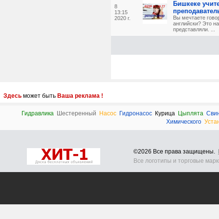
Бишкеке учит
8
преподавател
13:15
Вы мечтаете гово
2020 г.
английски? Это н
представляли. ...
Здесь
может быть
Ваша реклама !
Гидравлика
Шестеренный
Насос
Гидронасос
Курица
Цыплята
Сви
Химического
Уста
©2026 Все права защищены.
Все логотипы и торговые мар