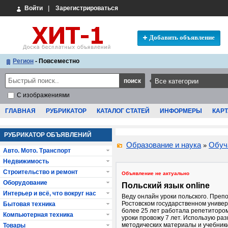
Войти
|
Зарегистрироваться
Добавить объявление
Регион
- Повсеместно
С изображениями
ГЛАВНАЯ
РУБРИКАТОР
КАТАЛОГ СТАТЕЙ
ИНФОРМЕРЫ
КАРТ
РУБРИКАТОР ОБЪЯВЛЕНИЙ
Образование и наука
Обуч
»
Авто. Мото. Транспорт
Недвижимость
Строительство и ремонт
Объявление не актуально
Оборудование
Польский язык online
Интерьер и всё, что вокруг нас
Веду онлайн уроки польского. Преп
Ростовском государственном универ
Бытовая техника
более 25 лет работала репетиторо
Компьютерная техника
уроки провожу 7 лет. Использую ра
методических материалы и учебники
Товары