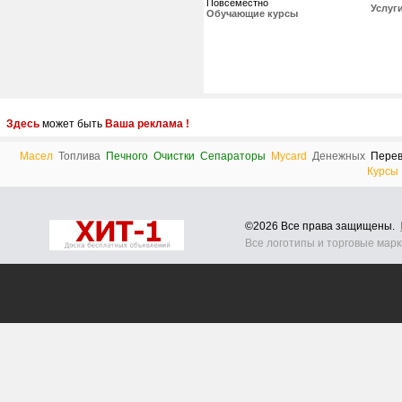
Повсеместно
Услуг
Обучающие курсы
Здесь
может быть
Ваша реклама !
Масел
Топлива
Печного
Очистки
Сепараторы
Mycard
Денежных
Перев
Курсы
©2026 Все права защищены.
Все логотипы и торговые мар