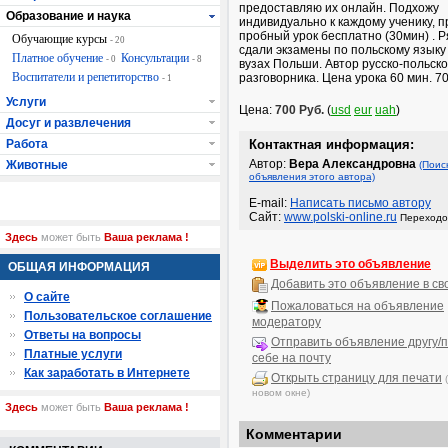
предоставляю их онлайн. Подхожу
Образование и наука
индивидуально к каждому ученику, 
пробный урок бесплатно (30мин) . Р
Обучающие курсы
- 20
сдали экзамены по польскому языку 
Платное обучение
Консультации
- 0
- 8
вузах Польши. Автор русско-польско
Воспитатели и репетиторство
разговорника. Цена урока 60 мин. 7
- 1
Услуги
Цена:
700 Руб.
(
usd
eur
uah
)
Досуг и развлечения
Работа
Контактная информация:
Автор:
Вера Александровна
Животные
(Поис
объявления этого автора)
E-mail:
Написать письмо автору
Сайт:
www.polski-online.ru
Переходов
Здесь
может быть
Ваша реклама !
Выделить это объявление
ОБЩАЯ ИНФОРМАЦИЯ
Добавить это объявление в св
О сайте
Пожаловаться на объявление
Пользовательское соглашение
модератору
Ответы на вопросы
Отправить объявление другу/п
Платные услуги
себе на почту
Как заработать в Интернете
Открыть страницу для печати
новом окне)
Здесь
может быть
Ваша реклама !
Комментарии