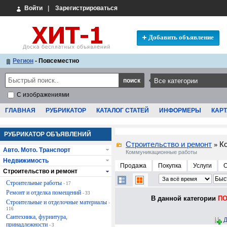
Войти
|
Зарегистрироваться
Добавить объявление
Регион
- Повсеместно
С изображениями
ГЛАВНАЯ
РУБРИКАТОР
КАТАЛОГ СТАТЕЙ
ИНФОРМЕРЫ
КАРТ
РУБРИКАТОР ОБЪЯВЛЕНИЙ
Строительство и ремонт
К
»
Авто. Мото. Транспорт
Коммуникационные работы
Недвижимость
Продажа
Покупка
Услуги
Строительство и ремонт
Строительные работы
- 17
Ремонт и отделка помещений
- 33
В данной категории
ПО
Строительные и отделочные материалы
-
116
Сантехника, фурнитура,
Д
принадлежности
- 3