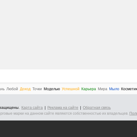
ань
Любой
Доход
Точки
Моделью
Успешной
Карьера
Мира
Мыло
Космети
а защищены.
Карта сайта
|
Реклама на сайте
|
Обратная связь
орговые марки на данном сайте являются собственностью их владельцев.
Пол