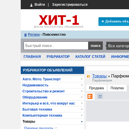
Войти
|
Зарегистрироваться
Добавить объ
Регион
- Повсеместно
ГЛАВНАЯ
РУБРИКАТОР
КАТАЛОГ СТАТЕЙ
ИНФОРМ
РУБРИКАТОР ОБЪЯВЛЕНИЙ
Товары
Парфюм
»
Авто. Мото. Транспорт
Парфюмерия
Недвижимость
Продажа
Покупка
Строительство и ремонт
Оборудование
Интерьер и всё, что вокруг нас
Бытовая техника
Компьютерная техника
Товары
Пищевые продукты
- 7