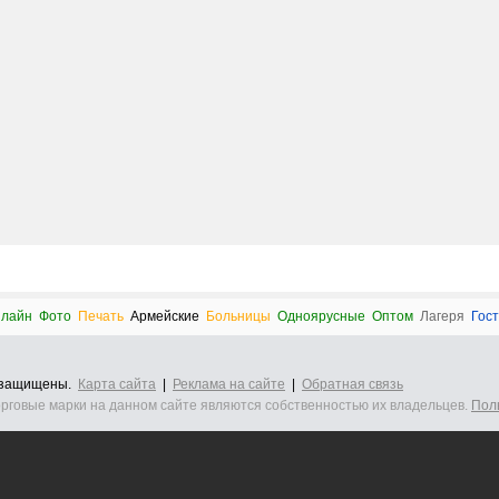
лайн
Фото
Печать
Армейские
Больницы
Одноярусные
Оптом
Лагеря
Гос
а защищены.
Карта сайта
|
Реклама на сайте
|
Обратная связь
орговые марки на данном сайте являются собственностью их владельцев.
Пол