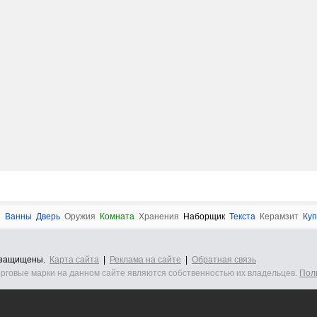
и
Ванны
Дверь
Оружия
Комната
Хранения
Наборщик
Текста
Керамзит
Куп
а защищены.
Карта сайта
|
Реклама на сайте
|
Обратная связь
орговые марки на данном сайте являются собственностью их владельцев.
Пол