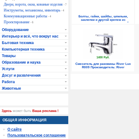
Двери, ворота, окна, кованые изделия
- 7
Инструметы, механизмы, инвентарь
- 4
Коммуникационные работы
Болты, гайки, шайбы, шпильки,
- 4
заклепки и другой крепеж из
Проектирование
- 6
нержавеющей стали и латунный
крепёж
Оборудование
Интерьер и всё, что вокруг нас
Бытовая техника
Компьютерная техника
Товары
1400 Руб.
Образование и наука
Смеситель для раковины River Lux
R009 Производитель: River
Услуги
Досуг и развлечения
Работа
Животные
Здесь
может быть
Ваша реклама !
ОБЩАЯ ИНФОРМАЦИЯ
О сайте
Пользовательское соглашение