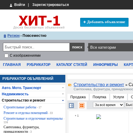
Войти
|
Зарегистрироваться
Добавить объявление
Регион
- Повсеместно
С изображениями
ГЛАВНАЯ
РУБРИКАТОР
КАТАЛОГ СТАТЕЙ
ИНФОРМЕРЫ
КАРТ
РУБРИКАТОР ОБЪЯВЛЕНИЙ
Строительство и ремонт
С
»
Авто. Мото. Транспорт
Сантехника, фурнитура, принадлежно
Недвижимость
Продажа
Покупка
Услуги
Строительство и ремонт
Строительные работы
- 17
Ремонт и отделка помещений
- 33
+ 1
Строительные и отделочные материалы
-
116
Сантехника, фурнитура,
принадлежности
- 3