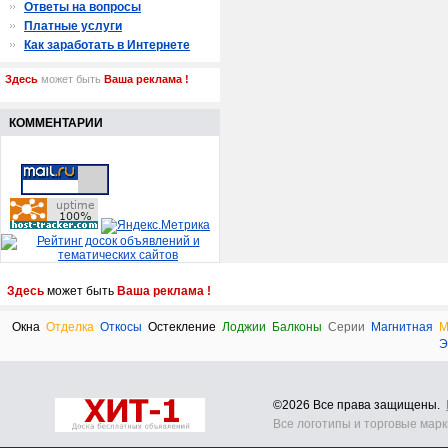
Ответы на вопросы
Платные услуги
Как заработать в Интернете
Здесь
может быть
Ваша реклама !
КОММЕНТАРИИ
Здесь
может быть
Ваша реклама !
Окна
Отделка
Откосы
Остекление
Лоджии
Балконы
Серии
Магнитная
М
Э
©2026 Все права защищены.
Все логотипы и торговые мар