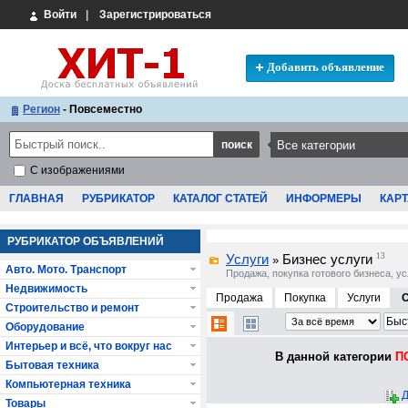
Войти
|
Зарегистрироваться
Добавить объявление
Регион
- Повсеместно
С изображениями
ГЛАВНАЯ
РУБРИКАТОР
КАТАЛОГ СТАТЕЙ
ИНФОРМЕРЫ
КАРТ
РУБРИКАТОР ОБЪЯВЛЕНИЙ
Услуги
Бизнес услуги
13
»
Авто. Мото. Транспорт
Продажа, покупка готового бизнеса, у
Недвижимость
Продажа
Покупка
Услуги
Строительство и ремонт
Оборудование
Интерьер и всё, что вокруг нас
В данной категории
ПО
Бытовая техника
Компьютерная техника
Д
Товары