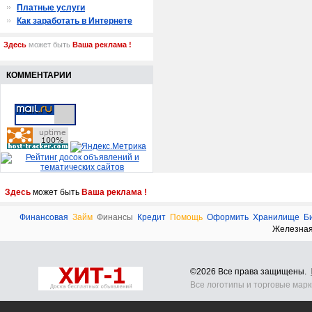
Платные услуги
Как заработать в Интернете
Здесь
может быть
Ваша реклама !
КОММЕНТАРИИ
Здесь
может быть
Ваша реклама !
Финансовая
Займ
Финансы
Кредит
Помощь
Оформить
Хранилище
Б
Железна
©2026 Все права защищены.
Все логотипы и торговые мар