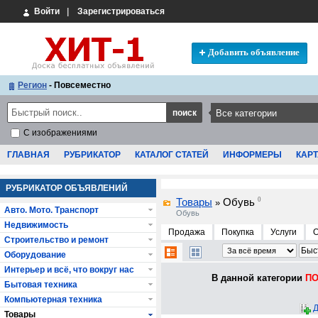
Войти
|
Зарегистрироваться
Добавить объявление
Регион
- Повсеместно
С изображениями
ГЛАВНАЯ
РУБРИКАТОР
КАТАЛОГ СТАТЕЙ
ИНФОРМЕРЫ
КАРТ
РУБРИКАТОР ОБЪЯВЛЕНИЙ
Товары
Обувь
0
»
Авто. Мото. Транспорт
Обувь
Недвижимость
Продажа
Покупка
Услуги
Строительство и ремонт
Оборудование
Интерьер и всё, что вокруг нас
В данной категории
ПО
Бытовая техника
Компьютерная техника
Д
Товары