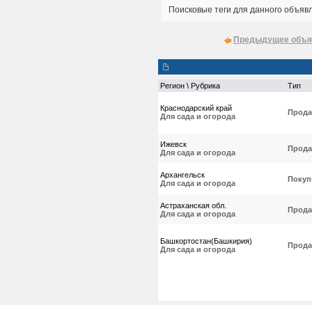
Поисковые теги для данного объяв
Предыдущее объя
Регион \ Рубрика
Тип
Краснодарский край
Прода
Для сада и огорода
Ижевск
Прода
Для сада и огорода
Архангельск
Покуп
Для сада и огорода
Астраханская обл.
Прода
Для сада и огорода
Башкортостан(Башкирия)
Прода
Для сада и огорода