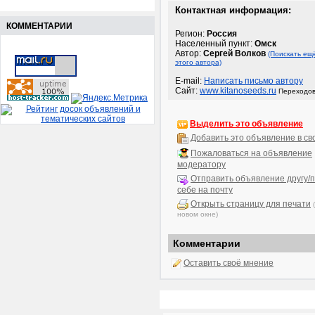
Контактная информация:
КОММЕНТАРИИ
Регион:
Россия
Населенный пункт:
Омск
Автор:
Сергей Волков
(Поискать ещ
этого автора)
E-mail:
Написать письмо автору
Сайт:
www.kitanoseeds.ru
Переходов
Выделить это объявление
Добавить это объявление в св
Пожаловаться на объявление
модератору
Отправить объявление другу/п
себе на почту
Открыть страницу для печати
новом окне)
Комментарии
Оставить своё мнение