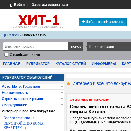
Войти
|
Зарегистрироваться
Добавить объявление
Регион
- Повсеместно
С изображениями
ГЛАВНАЯ
РУБРИКАТОР
КАТАЛОГ СТАТЕЙ
ИНФОРМЕРЫ
КАРТ
РУБРИКАТОР ОБЪЯВЛЕНИЙ
Интерьер и всё, что вокруг н
Авто. Мото. Транспорт
Недвижимость
Строительство и ремонт
Объявление не актуально
Оборудование
Семена желтого томата K
Интерьер и всё, что вокруг нас
фирмы Китано
Всё для хозяйства
Предлагаем купить семена желтого 
- 4
F1 (Нидерланды) Тип: Индетермин
ОБУСТРОЙСТВО ДОМА,
КВАРТИРЫ
- 0
Растение: ранний крупноплодный