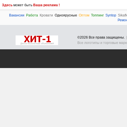
Здесь
может быть
Ваша реклама !
Вакансии
Работа
Кровати
Одноярусные
Оптом
Топпинг
Syntop
Sikafl
Ремо
©2026 Все права защищены.
Все логотипы и торговые мар