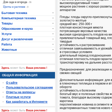
Для сада и огорода
- 36
высокопродуктивный томат
мощное растение с хорошо развит
Цветы и растения
- 0
аппаратом
Бытовая техника
Плоды: плоды округло-приплюснуты
Компьютерная техника
золотисто-желтые
Товары
средний вес: 250-300 г
плотная консистенция мякоти
Образование и наука
потрясающие вкусовые качества
Услуги
высокая однородность плодов на ки
привлекательный товарный вид, пл
Досуг и развлечения
твердые
Работа
устойчивость к растрескиванию
отличная завязываемость и урожай
Животные
в стрессовых условиях
длительный период плодоношения
отличная плотность плодов гаранти
транспортировку на дальние расст
Здесь
может быть
Ваша реклама !
Предназначение: для реализации н
свежих овощей
ОБЩАЯ ИНФОРМАЦИЯ
Дополнительная информация: для
О сайте
в пленочных теплицах в первом и в
обороте
Пользовательское соглашение
устойчивость к болезням
Ответы на вопросы
богатый вкус и полезные свойства 
Платные услуги
томата, благодаря высокому содер
каротина
Как заработать в Интернете
перспективная новинка в сегменте 
индетерминантных томатов нового 
Здесь
может быть
Ваша реклама !