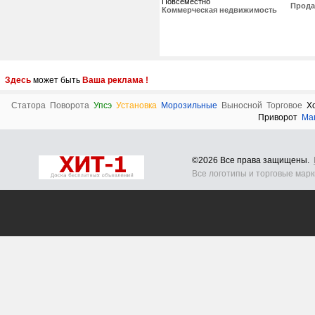
Повсеместно
Прода
Коммерческая недвижимость
Здесь
может быть
Ваша реклама !
Статора
Поворота
Упсэ
Установка
Морозильные
Выносной
Торговое
Х
Приворот
Ма
©2026 Все права защищены.
Все логотипы и торговые мар