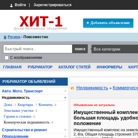
Войти
|
Зарегистрироваться
Добавить объявление
Регион
- Повсеместно
С изображениями
ГЛАВНАЯ
РУБРИКАТОР
КАТАЛОГ СТАТЕЙ
ИНФОРМЕРЫ
КАРТ
РУБРИКАТОР ОБЪЯВЛЕНИЙ
Недвижимость
Коммерческ
»
Авто. Мото. Транспорт
Недвижимость
Дома
Квартиры
Комнаты
Объявление не актуально
- 2
- 7
- 0
Земельные участки
- 0
Имущественный комплек
Гаражи и стоянки
- 0
большая площадь удобн
Коммерческая недвижимость
положение
- 6
Строительство и ремонт
Имущественный комплекс на земель
2, 8га. Общая площадь строения 370
Оборудование