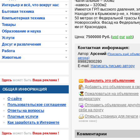
-капитальные – 500м2
Интерьер и всё, что вокруг нас
-навесы – 3200м2
Имеются ГРП высокого давления, эл
Бытовая техника
Находится в Крымском р-не, х. Ново
Компьютерная техника
50 метрах от Федеральной трассы К
Новороссийск. Фасад на Федеральну
Товары
км от Краснодара.
Образование и наука
Цена:
7500000 Руб.
(
usd
eur
uah
)
Услуги
Досуг и развлечения
Контактная информация:
Работа
Автор:
Арсений
(Поискать ещё объяв
Животные
автора)
89882800280
E-mail:
Написать письмо автору
Здесь
может быть
Ваша реклама !
Выделить это объявление
Добавить это объявление в св
ОБЩАЯ ИНФОРМАЦИЯ
Пожаловаться на объявление
О сайте
модератору
Пользовательское соглашение
Отправить объявление другу/п
себе на почту
Ответы на вопросы
Открыть страницу для печати
Платные услуги
новом окне)
Как заработать в Интернете
Здесь
может быть
Ваша реклама !
Комментарии