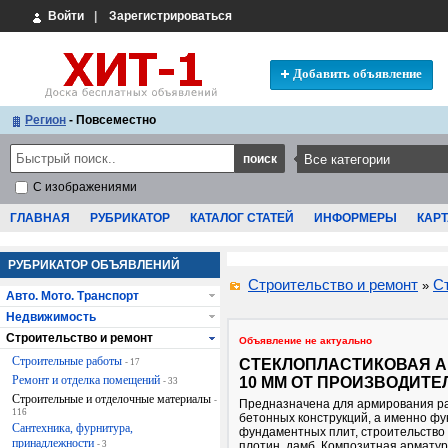
Войти
|
Зарегистрироваться
Добавить объявление
Регион
- Повсеместно
С изображениями
ГЛАВНАЯ
РУБРИКАТОР
КАТАЛОГ СТАТЕЙ
ИНФОРМЕРЫ
КАРТ
РУБРИКАТОР ОБЪЯВЛЕНИЙ
Строительство и ремонт
С
»
Авто. Мото. Транспорт
Недвижимость
Строительство и ремонт
Объявление не актуально
Строительные работы
СТЕКЛОПЛАСТИКОВАЯ А
- 17
Ремонт и отделка помещений
10 ММ ОТ ПРОИЗВОДИТЕ
- 33
Строительные и отделочные материалы
-
Предназначена для армирования р
116
бетонных конструкций, а именно фу
Сантехника, фурнитура,
фундаментных плит, строительство 
принадлежности
- 3
плотин, дамб. Композитная армату