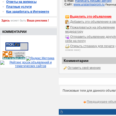
E-mail:
Написать письмо автору
Ответы на вопросы
Сайт:
www.uralarmaprom.ru
Переход
Платные услуги
Как заработать в Интернете
Выделить это объявление
Здесь
может быть
Ваша реклама !
Добавить это объявление в св
Пожаловаться на объявление
модератору
КОММЕНТАРИИ
Отправить объявление другу/п
себе на почту
Открыть страницу для печати
новом окне)
Комментарии
Оставить своё мнение
Поисковые теги для данного объяв
Предыдущее объя