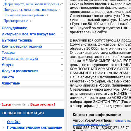
строить более прочные здания и ко
Двери, ворота, окна, кованые изделия
- 7
имеет неоспоримые физико-механи
Инструметы, механизмы, инвентарь
- 4
преимущества перед металлической
Коммуникационные работы
Стеклопластиковая арматура 10 мм
- 4
• Аналог стальной арматуры 14 мм АI
Проектирование
- 6
• Бухты по 50-100 м. п. • Вес 1 п/м 0,
Оборудование
от 33 рублей за метр с учётом НДС.
представлен на сайте
Интерьер и всё, что вокруг нас
Бытовая техника
В наличии вся сопутствующая прод
(хомуты-стяжки, фиксаторы, клипсы
Компьютерная техника
объем от 10 000п. м. уточняйте по 
Товары
Оперативная доставка собственны
автотранспортом в течение 4-х час
Образование и наука
заявки. НЕ ЭКОНОМЬТЕ НА КАЧЕСТВЕ
Услуги
цены в не конкуренции так как НАШ
КОМПОЗИТНАЯ АРМАТУРА СООТВ
Досуг и развлечения
САМЫМ ВЫСОКИМ СТАНДАРТАМ К
Работа
Наша арматура изготавливается из
качественного сырья, на самых сов
Животные
лучших линиях в России. Заявленно
Стеклопластиковой арматуры UАР 
испытаниями в институте НИИЖБ (Р
инжиниринговом центре ACES (ОАЭ)
лаборатории ЭКСИТОН ТЕСТ (Росси
Здесь
может быть
Ваша реклама !
вся сертификационная документац
ОБЩАЯ ИНФОРМАЦИЯ
Контактная информация:
Автор:
УралАрмаПром
(Поискать е
О сайте
объявления этого автора)
Пользовательское соглашение
8-800-555-70-81, 8(343) 271-85-71