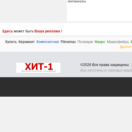
материалы
Здесь
может быть
Ваша реклама !
Купить
Керамзит
Композитная
Fibramax
Полиарм
Макро
Макрофибра
Диспет
©2026 Все права защищены.
Все логотипы и торговые мар