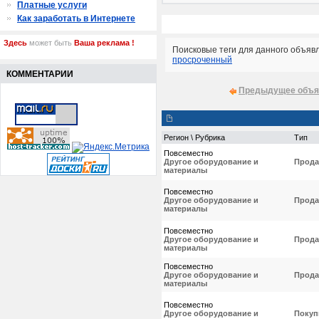
Платные услуги
Как заработать в Интернете
Здесь
может быть
Ваша реклама !
Поисковые теги для данного объяв
просроченный
КОММЕНТАРИИ
Предыдущее объя
Регион \ Рубрика
Тип
Повсеместно
Другое оборудование и
Прода
материалы
Повсеместно
Другое оборудование и
Прода
материалы
Повсеместно
Другое оборудование и
Прода
материалы
Повсеместно
Другое оборудование и
Прода
материалы
Повсеместно
Другое оборудование и
Покуп