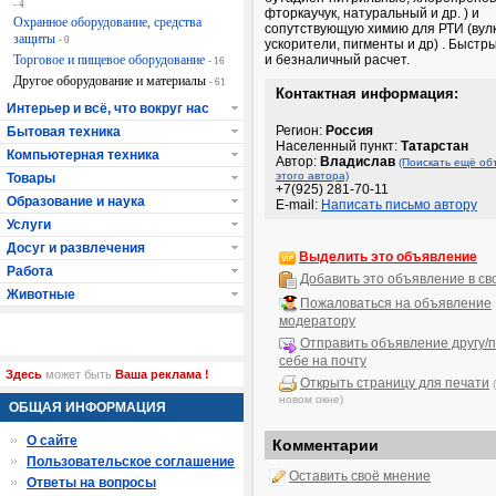
- 4
фторкаучук, натуральный и др. ) и
Охранное оборудование, средства
сопутствующую химию для РТИ (вул
защиты
- 0
ускорители, пигменты и др) . Быст
Торговое и пищевое оборудование
и безналичный расчет.
- 16
Другое оборудование и материалы
- 61
Контактная информация:
Интерьер и всё, что вокруг нас
Регион:
Россия
Бытовая техника
Населенный пункт:
Татарстан
Компьютерная техника
Автор:
Владислав
(Поискать ещё об
этого автора)
Товары
+7(925) 281-70-11
Образование и наука
E-mail:
Написать письмо автору
Услуги
Досуг и развлечения
Выделить это объявление
Работа
Добавить это объявление в св
Животные
Пожаловаться на объявление
модератору
Отправить объявление другу/п
себе на почту
Здесь
может быть
Ваша реклама !
Открыть страницу для печати
новом окне)
ОБЩАЯ ИНФОРМАЦИЯ
О сайте
Комментарии
Пользовательское соглашение
Оставить своё мнение
Ответы на вопросы