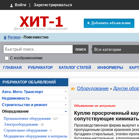
Войти
|
Зарегистрироваться
Добавить объявление
Регион
- Повсеместно
С изображениями
ГЛАВНАЯ
РУБРИКАТОР
КАТАЛОГ СТАТЕЙ
ИНФОРМЕРЫ
КАРТ
РУБРИКАТОР ОБЪЯВЛЕНИЙ
Оборудование
Другое обо
»
Авто. Мото. Транспорт
Недвижимость
Строительство и ремонт
Объявление не актуально
Оборудование
Куплю просроченный кау
сопутствующие химикаты
Промышленное оборудование
- 127
Электрооборудование
- 30
Производственная фирма выкупит ка
пропущенным сроком хранения (из
Строительное оборудование
- 3
бутадиен-стирольные, этилен-проп
Медицинское оборудование и материалы
бутадиен-нитрильные, хлоропренов